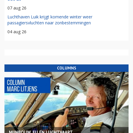
07 aug 26
Luchthaven Luik krijgt komende winter weer
passagiersvluchten naar zonbestemmingen
04 aug 26
COLUMNS
MIJNBOUW, EU EN LUCHTVAART