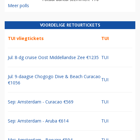
Meer polls
VOORDELIGE RETOURTICKETS
TUI vliegtickets
TUI
Jul: 8-dg cruise Oost Middellandse Zee €1235
TUI
Jul: 9-daagse Chogogo Dive & Beach Curacao
TUI
€1056
Sep: Amsterdam - Curacao €569
TUI
Sep: Amsterdam - Aruba €614
TUI
Mei: Amsterdam - Bonaire €594
TUI