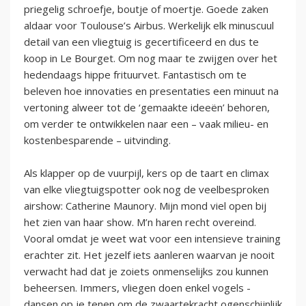
priegelig schroefje, boutje of moertje. Goede zaken
aldaar voor Toulouse’s Airbus. Werkelijk elk minuscuul
detail van een vliegtuig is gecertificeerd en dus te
koop in Le Bourget. Om nog maar te zwijgen over het
hedendaags hippe frituurvet. Fantastisch om te
beleven hoe innovaties en presentaties een minuut na
vertoning alweer tot de ‘gemaakte ideeën’ behoren,
om verder te ontwikkelen naar een – vaak milieu- en
kostenbesparende – uitvinding.
Als klapper op de vuurpijl, kers op de taart en climax
van elke vliegtuigspotter ook nog de veelbesproken
airshow: Catherine Maunory. Mijn mond viel open bij
het zien van haar show. M’n haren recht overeind.
Vooral omdat je weet wat voor een intensieve training
erachter zit. Het jezelf iets aanleren waarvan je nooit
verwacht had dat je zoiets onmenselijks zou kunnen
beheersen. Immers, vliegen doen enkel vogels -
dansen op je tenen om de zwaartekracht ogenschijnlijk