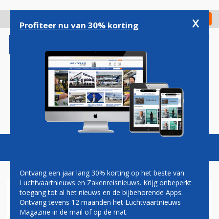
Overslaan
en
x
Digitaal Magazine
Registreer
Check in
naar
Profiteer nu van 30% korting
de
inhoud
gaan
Magazine
Podcasts
Vacatures
Toggl
naviga
Ontvang een jaar lang 30% korting op het beste van
Luchtvaartnieuws en Zakenreisnieuws. Krijg onbeperkt
toegang tot al het nieuws en de bijbehorende Apps.
CHRISTA KLOOSMAN: OVER
Ontvang tevens 12 maanden het Luchtvaartnieuws
KUNST EN KIPPENVEL
Magazine in de mail of op de mat.