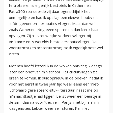
te trotseren is eigenlijk best ziek. In Catherine's
Extra300 realiseerde zij daar ogenschijnlijk het
onmogelijke en had ik op slag een nieuwe hobby en
liefde gevonden: aerobatics vliegen. Maar dan wel
zoals Catherine. Nog even sparen en dan kan ik haar
opvolgen. Zij als vrouwelijke verkeersvlieger bij
AirFrance en ‘s werelds beste aerobaticvlieger. Dat
vooruitzicht (en achteruitzicht!) zie ik eigenlijk best wel
zitten.
Met m’n hoofd letterlijk in de wolken ontvang ik daags
later een brief van m’n school. Het circuitvliegen zit
eraan te komen. Ik duik opnieuw in de boeken, nadat ik
voor het eerst in twee jaar tijd weer eens een ‘niet-
luchtvaart-gerelateerd-stuk-literatuur’ naast me op
m’n nachtkastje had liggen. Eerst weer een beurtje in
de sim, daarna voor ‘t echie in Parijs, met bijna al m’n
klasgenoten. Lekker weer zelf sturen. Kan niet