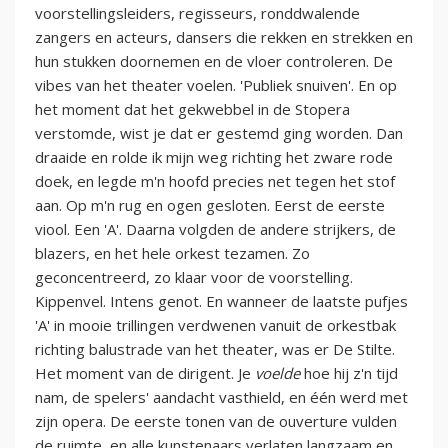
voorstellingsleiders, regisseurs, ronddwalende
zangers en acteurs, dansers die rekken en strekken en
hun stukken doornemen en de vloer controleren. De
vibes van het theater voelen. 'Publiek snuiven'. En op
het moment dat het gekwebbel in de Stopera
verstomde, wist je dat er gestemd ging worden. Dan
draaide en rolde ik mijn weg richting het zware rode
doek, en legde m'n hoofd precies net tegen het stof
aan. Op m'n rug en ogen gesloten. Eerst de eerste
viool. Een 'A'. Daarna volgden de andere strijkers, de
blazers, en het hele orkest tezamen. Zo
geconcentreerd, zo klaar voor de voorstelling.
Kippenvel. Intens genot. En wanneer de laatste pufjes
'A' in mooie trillingen verdwenen vanuit de orkestbak
richting balustrade van het theater, was er De Stilte.
Het moment van de dirigent. Je
voelde
hoe hij z'n tijd
nam, de spelers' aandacht vasthield, en één werd met
zijn opera. De eerste tonen van de ouverture vulden
de ruimte, en alle kunstenaars verlaten langzaam en