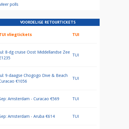
Meer polls
VOORDELIGE RETOURTICKETS
TUI vliegtickets
TUI
Jul: 8-dg cruise Oost Middellandse Zee
TUI
€1235
Jul: 9-daagse Chogogo Dive & Beach
TUI
Curacao €1056
Sep: Amsterdam - Curacao €569
TUI
Sep: Amsterdam - Aruba €614
TUI