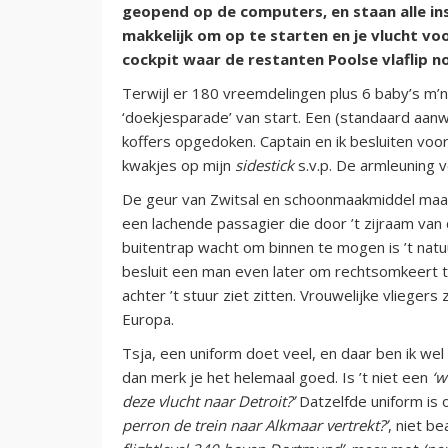
geopend op de computers, en staan alle ins
makkelijk om op te starten en je vlucht voo
cockpit waar de restanten Poolse vlaflip n
Terwijl er 180 vreemdelingen plus 6 baby’s m
‘doekjesparade’ van start. Een (standaard aanw
koffers opgedoken. Captain en ik besluiten voo
kwakjes op mijn
sidestick
s.v.p. De armleuning v
De geur van Zwitsal en schoonmaakmiddel maakt
een lachende passagier die door ’t zijraam van 
buitentrap wacht om binnen te mogen is ’t natuur
besluit een man even later om rechtsomkeert 
achter ’t stuur ziet zitten. Vrouwelijke vliege
Europa.
Tsja, een uniform doet veel, en daar ben ik wel 
dan merk je het helemaal goed. Is ’t niet een
‘w
deze vlucht naar Detroit?’
Datzelfde uniform is
perron de trein naar Alkmaar vertrekt?’
, niet 