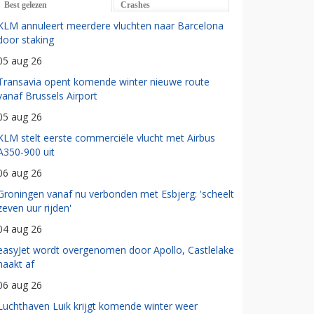
Best gelezen
Crashes
KLM annuleert meerdere vluchten naar Barcelona
door staking
05 aug 26
Transavia opent komende winter nieuwe route
vanaf Brussels Airport
05 aug 26
KLM stelt eerste commerciële vlucht met Airbus
A350-900 uit
06 aug 26
Groningen vanaf nu verbonden met Esbjerg: 'scheelt
zeven uur rijden'
04 aug 26
easyJet wordt overgenomen door Apollo, Castlelake
haakt af
06 aug 26
Luchthaven Luik krijgt komende winter weer