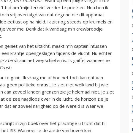
rron 7, om 13:20 uur’
. Want op een jolige vlieger in de
’t tijd om ‘mijn terrein’ verder te poetsen. Nou ben ik
toch vrij overtuigd van dat degene die dit apparaat
lde eetlust op na hield. Ik zit nog steeds op kruimels en
feltje voor me. Denk dat ik vandaag m’n crewbroodje
.
en geniet van het uitzicht, maakt m’n captain intussen
 een krantje opengeslagen tijdens de vlucht. Nu echter
gry birds
aan het wegschieten is. Ik gniffel wanneer-ie
Crush
.
 te gaan. Ik vraag me af hoe het toch kan dat van
al geen politieke onrust. Je ziet niet welk land bij wie
n aan zoveel landen grenzen zie je helemaal niet. Je ziet
 de zee naadloos over in de lucht, de horizon zie je
r dat er zoveel narigheid op de wereld is waar we
rijft in zijn boek over het prachtige uitzicht dat hij
n het ISS. Wanneer je de aarde van boven kan