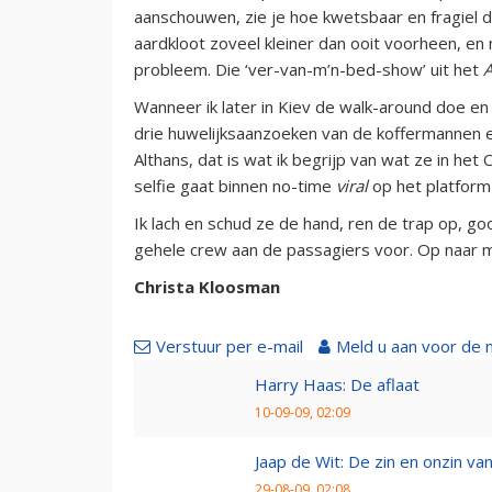
aanschouwen, zie je hoe kwetsbaar en fragiel de
aardkloot zoveel kleiner dan ooit voorheen, en 
probleem. Die ‘ver-van-m’n-bed-show’ uit het
A
Wanneer ik later in Kiev de walk-around doe en 
drie huwelijksaanzoeken van de koffermannen e
Althans, dat is wat ik begrijp van wat ze in he
selfie gaat binnen no-time
viral
op het platform
Ik lach en schud ze de hand, ren de trap op, go
gehele crew aan de passagiers voor. Op naar m’
Christa Kloosman
Verstuur per e-mail
Meld u aan voor de 
Harry Haas: De aflaat
10-09-09, 02:09
Jaap de Wit: De zin en onzin van 
29-08-09, 02:08