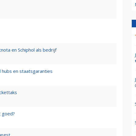
nota en Schiphol als bedrijf
l hubs en staatsgaranties
ickettaks
t goed?
angst