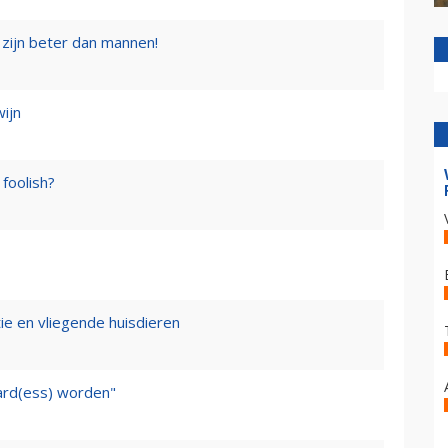
zijn beter dan mannen!
wijn
foolish?
tie en vliegende huisdieren
ward(ess) worden"