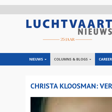
Overslaan
en
naar
de
inhoud
gaan
NIEUWS
COLUMNS & BLOGS
CAREER
CHRISTA KLOOSMAN: VE