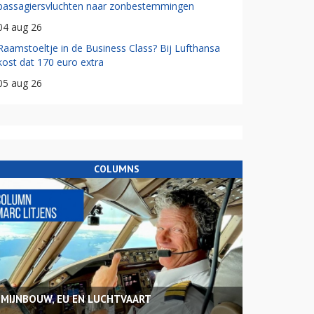
passagiersvluchten naar zonbestemmingen
04 aug 26
Raamstoeltje in de Business Class? Bij Lufthansa
kost dat 170 euro extra
05 aug 26
COLUMNS
MIJNBOUW, EU EN LUCHTVAART