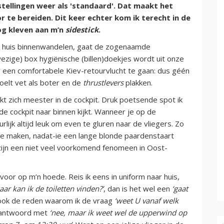
tellingen weer als 'standaard'. Dat maakt het
r te bereiden. Dit keer echter kom ik terecht in de
og kleven aan m’n
sidestick
.
’n huis binnenwandelen, gaat de zogenaamde
ezige) box hygiënische (billen)doekjes wordt uit onze
r een comfortabele Kiev-retourvlucht te gaan: dus géén
oelt vet als boter en de
thrustlevers
plakken.
 zich meester in de cockpit. Druk poetsende spot ik
de cockpit naar binnen kijkt. Wanneer je op de
lijk altijd leuk om even te gluren naar de vliegers. Zo
te maken, nadat-ie een lange blonde paardenstaart
rs zijn een niet veel voorkomend fenomeen in Oost-
voor op m’n hoede. Reis ik eens in uniform naar huis,
aar kan ik de toiletten vinden?’
, dan is het wel een
‘gaat
 ook de reden waarom ik de vraag
‘weet U vanaf welk
beantwoord met
‘nee, maar ik weet wel de upperwind op