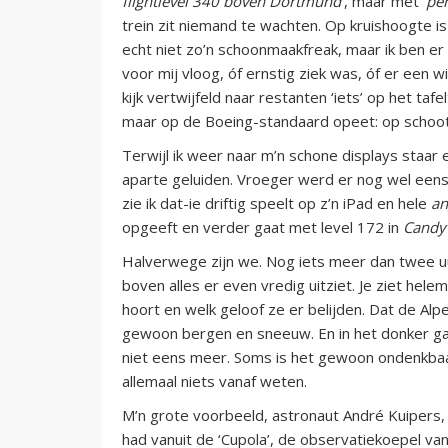
flightlevel 340 boven Dortmund’
, maar met
‘pe
trein zit niemand te wachten. Op kruishoogte is 
echt niet zo’n schoonmaakfreak, maar ik ben er 
voor mij vloog, óf ernstig ziek was, óf er een wi
kijk vertwijfeld naar restanten ‘iets’ op het ta
maar op de Boeing-standaard opeet: op schoot
Terwijl ik weer naar m’n schone displays staar 
aparte geluiden. Vroeger werd er nog wel eens
zie ik dat-ie driftig speelt op z’n iPad en hele
an
opgeeft en verder gaat met level 172 in
Candy
Halverwege zijn we. Nog iets meer dan twee uur
boven alles er even vredig uitziet. Je ziet helema
hoort en welk geloof ze er belijden. Dat de Alpe
gewoon bergen en sneeuw. En in het donker gaat
niet eens meer. Soms is het gewoon ondenkbaa
allemaal niets vanaf weten.
M’n grote voorbeeld, astronaut André Kuipers, sch
had vanuit de ‘Cupola’, de observatiekoepel va