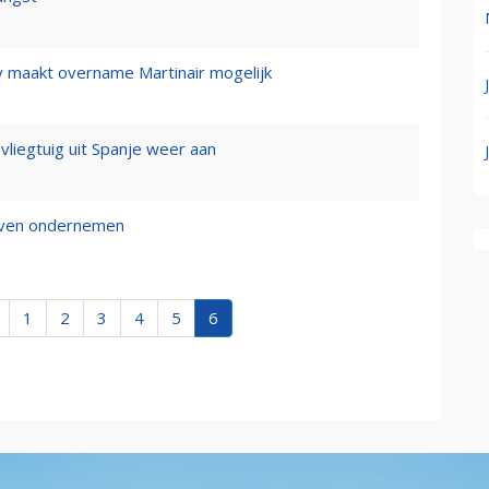
y maakt overname Martinair mogelijk
 vliegtuig uit Spanje weer aan
ijven ondernemen
1
2
3
4
5
6