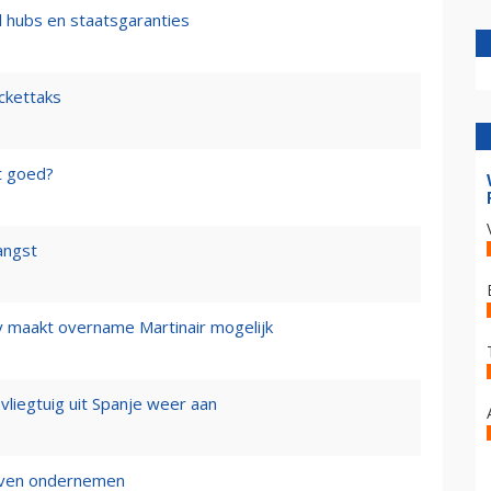
l hubs en staatsgaranties
ickettaks
t goed?
angst
y maakt overname Martinair mogelijk
 vliegtuig uit Spanje weer aan
ijven ondernemen