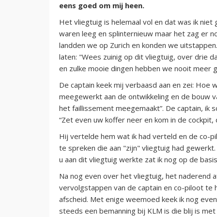
eens goed om mij heen.
Het vliegtuig is helemaal vol en dat was ik nie
waren leeg en splinternieuw maar het zag er no
landden we op Zurich en konden we uitstappen. 
laten: "Wees zuinig op dit vliegtuig, over drie da
en zulke mooie dingen hebben we nooit meer 
De captain keek mij verbaasd aan en zei: Hoe we
meegewerkt aan de ontwikkeling en de bouw van 
het faillissement meegemaakt”. De captain, ik s
“Zet even uw koffer neer en kom in de cockpit, 
Hij vertelde hem wat ik had verteld en de co-p
te spreken die aan "zijn" vliegtuig had gewerkt.
u aan dit vliegtuig werkte zat ik nog op de bas
Na nog even over het vliegtuig, het naderend a
vervolgstappen van de captain en co-piloot t
afscheid. Met enige weemoed keek ik nog even 
steeds een bemanning bij KLM is die blij is met