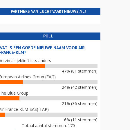
PARTNERS VAN LUCHTVAARTNIEUWS.NL!
POLL
WAT IS EEN GOEDE NIEUWE NAAM VOOR AIR
FRANCE-KLM?
Verzin alsjeblieft iets anders
47% (81 stemmen)
European Airlines Group (EAG)
24% (42 stemmen)
The Blue Group
21% (36 stemmen)
Air-France-KLM-SAS(-TAP)
6% (11 stemmen)
Totaal aantal stemmen: 170