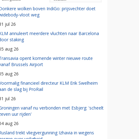
Donkere wolken boven IndiGo: prijsvechter doet
widebody-vloot weg
31 jul 26
KLM annuleert meerdere vluchten naar Barcelona
door staking
05 aug 26
Transavia opent komende winter nieuwe route
vanaf Brussels Airport
05 aug 26
Voormalig financieel directeur KLM Erik Swelheim
aan de slag bij ProRail
31 jul 26
Groningen vanaf nu verbonden met Esbjerg: 'scheelt
zeven uur rijden'
04 aug 26
Rusland trekt vliegvergunning Izhavia in wegens
zorgen over veiligheid