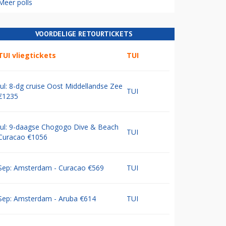
Meer polls
VOORDELIGE RETOURTICKETS
TUI vliegtickets
TUI
Jul: 8-dg cruise Oost Middellandse Zee
TUI
€1235
Jul: 9-daagse Chogogo Dive & Beach
TUI
Curacao €1056
Sep: Amsterdam - Curacao €569
TUI
Sep: Amsterdam - Aruba €614
TUI