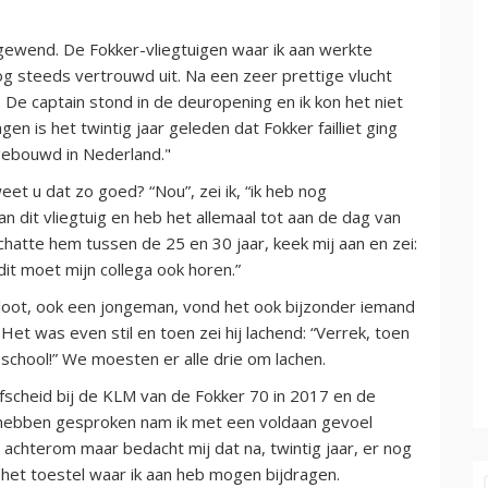
t gewend. De Fokker-vliegtuigen waar ik aan werkte
g steeds vertrouwd uit. Na een zeer prettige vlucht
De captain stond in de deuropening en ik kon het niet
gen is het twintig jaar geleden dat Fokker failliet ging
gebouwd in Nederland."
et u dat zo goed? “Nou”, zei ik, “ik heb nog
dit vliegtuig en heb het allemaal tot aan de dag van
chatte hem tussen de 25 en 30 jaar, keek mij aan en zei:
dit moet mijn collega ook horen.”
iloot, ook een jongeman, vond het ook bijzonder iemand
 Het was even stil en toen zei hij lachend: “Verrek, toen
isschool!” We moesten er alle drie om lachen.
fscheid bij de KLM van de Fokker 70 in 2017 en de
e hebben gesproken nam ik met een voldaan gevoel
achterom maar bedacht mij dat na, twintig jaar, er nog
 het toestel waar ik aan heb mogen bijdragen.