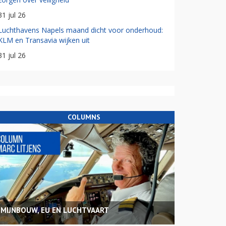
31 jul 26
Luchthavens Napels maand dicht voor onderhoud:
KLM en Transavia wijken uit
31 jul 26
COLUMNS
MIJNBOUW, EU EN LUCHTVAART