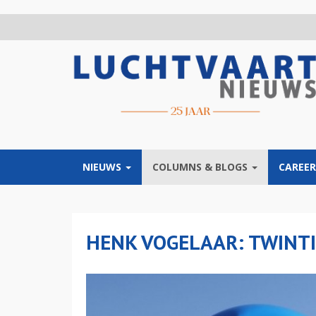
Overslaan
en
naar
de
inhoud
gaan
NIEUWS
COLUMNS & BLOGS
CAREER
HENK VOGELAAR: TWINTI