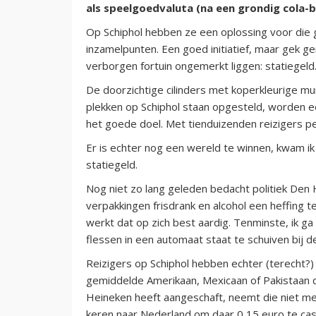
als speelgoedvaluta (na een grondig cola-b
Op Schiphol hebben ze een oplossing voor die 
inzamelpunten. Een goed initiatief, maar gek g
verborgen fortuin ongemerkt liggen: statiegeld
De doorzichtige cilinders met koperkleurige mu
plekken op Schiphol staan opgesteld, worden e
het goede doel. Met tienduizenden reizigers p
Er is echter nog een wereld te winnen, kwam ik l
statiegeld.
Nog niet zo lang geleden bedacht politiek Den 
verpakkingen frisdrank en alcohol een heffing te
werkt dat op zich best aardig. Tenminste, ik ga 
flessen in een automaat staat te schuiven bij d
Reizigers op Schiphol hebben echter (terecht?
gemiddelde Amerikaan, Mexicaan of Pakistaan die
Heineken heeft aangeschaft, neemt die niet me
keren naar Nederland om daar 0,15 euro te ca