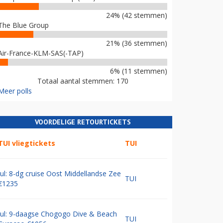
24% (42 stemmen)
The Blue Group
21% (36 stemmen)
Air-France-KLM-SAS(-TAP)
6% (11 stemmen)
Totaal aantal stemmen: 170
Meer polls
VOORDELIGE RETOURTICKETS
TUI vliegtickets
TUI
Jul: 8-dg cruise Oost Middellandse Zee
TUI
€1235
Jul: 9-daagse Chogogo Dive & Beach
TUI