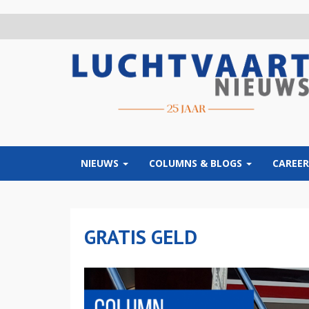
Overslaan
en
naar
de
inhoud
gaan
NIEUWS
COLUMNS & BLOGS
CAREER
GRATIS GELD