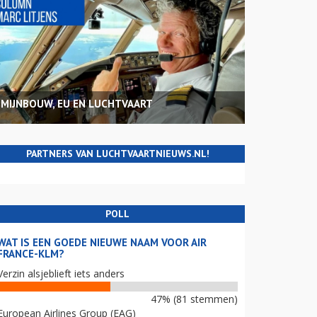
MIJNBOUW, EU EN LUCHTVAART
PARTNERS VAN LUCHTVAARTNIEUWS.NL!
POLL
WAT IS EEN GOEDE NIEUWE NAAM VOOR AIR
FRANCE-KLM?
Verzin alsjeblieft iets anders
47% (81 stemmen)
European Airlines Group (EAG)