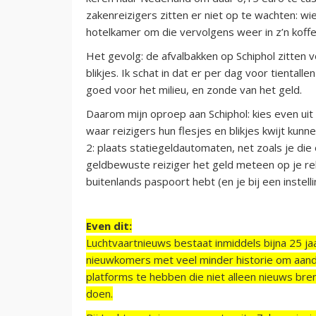
zakenreizigers zitten er niet op te wachten: wi
hotelkamer om die vervolgens weer in z’n koffe
Het gevolg: de afvalbakken op Schiphol zitten v
blikjes. Ik schat in dat er per dag voor tientalle
goed voor het milieu, en zonde van het geld.
Daarom mijn oproep aan Schiphol: kies even uit
waar reizigers hun flesjes en blikjes kwijt ku
2: plaats statiegeldautomaten, net zoals je die o
geldbewuste reiziger het geld meteen op je rek
buitenlands paspoort hebt (en je bij een instell
Even dit:
Luchtvaartnieuws bestaat inmiddels bijna 25 jaa
nieuwkomers met veel minder historie om aand
platforms te hebben die niet alleen nieuws bre
doen.