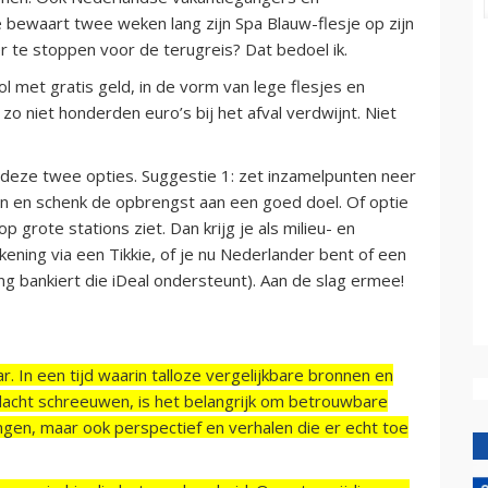
e bewaart twee weken lang zijn Spa Blauw-flesje op zijn
r te stoppen voor de terugreis? Dat bedoel ik.
ol met gratis geld, in de vorm van lege flesjes en
n zo niet honderden euro’s bij het afval verdwijnt. Niet
 deze twee opties. Suggestie 1: zet inzamelpunten neer
nnen en schenk de opbrengst aan een goed doel. Of optie
p grote stations ziet. Dan krijg je als milieu- en
ening via een Tikkie, of je nu Nederlander bent of een
ing bankiert die iDeal ondersteunt). Aan de slag ermee!
r. In een tijd waarin talloze vergelijkbare bronnen en
acht schreeuwen, is het belangrijk om betrouwbare
ngen, maar ook perspectief en verhalen die er echt toe