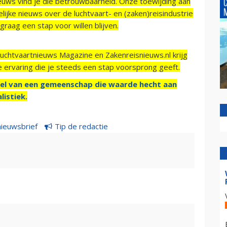
ieuws vind je die betrouwbaarheid. Onze toewijding aan
ijke nieuws over de luchtvaart- en (zaken)reisindustrie
raag een stap voor willen blijven.
Luchtvaartnieuws Magazine en Zakenreisnieuws.nl krijg
e ervaring die je steeds een stap voorsprong geeft.
el van een gemeenschap die waarde hecht aan
listiek.
nieuwsbrief
Tip de redactie