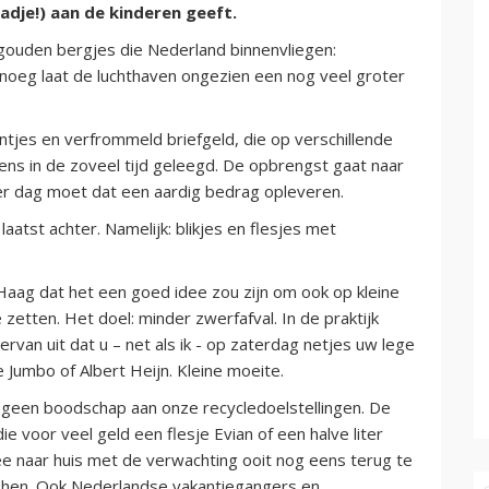
adje!) aan de kinderen geeft.
gouden bergjes die Nederland binnenvliegen:
enoeg laat de luchthaven ongezien een nog veel groter
.
ntjes en verfrommeld briefgeld, die op verschillende
ens in de zoveel tijd geleegd. De opbrengst gaat naar
er dag moet dat een aardig bedrag opleveren.
aatst achter. Namelijk: blikjes en flesjes met
Haag dat het een goed idee zou zijn om ook op kleine
 zetten. Het doel: minder zwerfafval. In de praktijk
ervan uit dat u – net als ik - op zaterdag netjes uw lege
e Jumbo of Albert Heijn. Kleine moeite.
) geen boodschap aan onze recycledoelstellingen. De
 voor veel geld een flesje Evian of een halve liter
e naar huis met de verwachting ooit nog eens terug te
shen. Ook Nederlandse vakantiegangers en