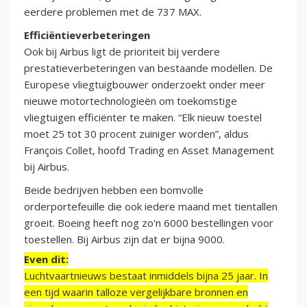
eerdere problemen met de 737 MAX.
Efficiëntieverbeteringen
Ook bij Airbus ligt de prioriteit bij verdere
prestatieverbeteringen van bestaande modellen. De
Europese vliegtuigbouwer onderzoekt onder meer
nieuwe motortechnologieën om toekomstige
vliegtuigen efficiënter te maken. “Elk nieuw toestel
moet 25 tot 30 procent zuiniger worden”, aldus
François Collet, hoofd Trading en Asset Management
bij Airbus.
Beide bedrijven hebben een bomvolle
orderportefeuille die ook iedere maand met tientallen
groeit. Boeing heeft nog zo'n 6000 bestellingen voor
toestellen. Bij Airbus zijn dat er bijna 9000.
Even dit:
Luchtvaartnieuws bestaat inmiddels bijna 25 jaar. In
een tijd waarin talloze vergelijkbare bronnen en