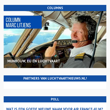
COLUMNS
MIJNBOUW, EU EN LUCHTVAART
PARTNERS VAN LUCHTVAARTNIEUWS.NL!
POLL
WAT IS EEN GOEDE NIEUWE NAAM VOOR AIR FRANCE-KLM?