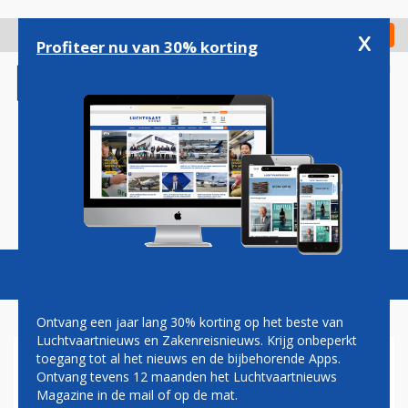
Overslaan
en
x
Digitaal Magazine
Registreer
Check in
naar
Profiteer nu van 30% korting
de
inhoud
gaan
Magazine
Podcasts
Vacatures
Toggl
naviga
Ontvang een jaar lang 30% korting op het beste van
Luchtvaartnieuws en Zakenreisnieuws. Krijg onbeperkt
toegang tot al het nieuws en de bijbehorende Apps.
AIRBUS EN BOEING WIJZEN
Ontvang tevens 12 maanden het Luchtvaartnieuws
GERUCHTEN OVER NIEUWE
Magazine in de mail of op de mat.