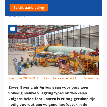
VLIEGTUIGEN VOORLOPIG DE
Bekijk aanbieding
DEUR
7 oktober 2025 - 9:35 | Door:
Onze redactie
| Foto: Reismedia
Zowel Boeing als Airbus gaan voorlopig geen
volledig nieuwe vliegtuigtypes ontwikkelen.
Volgens beide fabrikanten is er nog geruime tijd
nodig voordat een volgend hoofdstuk in de