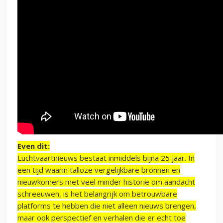
Even dit:
Luchtvaartnieuws bestaat inmiddels bijna 25 jaar. In
een tijd waarin talloze vergelijkbare bronnen en
nieuwkomers met veel minder historie om aandacht
schreeuwen, is het belangrijk om betrouwbare
platforms te hebben die niet alleen nieuws brengen,
maar ook perspectief en verhalen die er echt toe