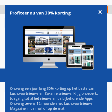
Overslaan
en
x
Digitaal Magazine
Registreer
Check in
naar
Profiteer nu van 30% korting
de
inhoud
gaan
Magazine
Podcasts
Vacatures
Toggl
naviga
Ontvang een jaar lang 30% korting op het beste van
Luchtvaartnieuws en Zakenreisnieuws. Krijg onbeperkt
toegang tot al het nieuws en de bijbehorende Apps.
EEN BLIK AAN BOORD VAN DE
Ontvang tevens 12 maanden het Luchtvaartnieuws
'TRUMP FORCE ONE'
Magazine in de mail of op de mat.