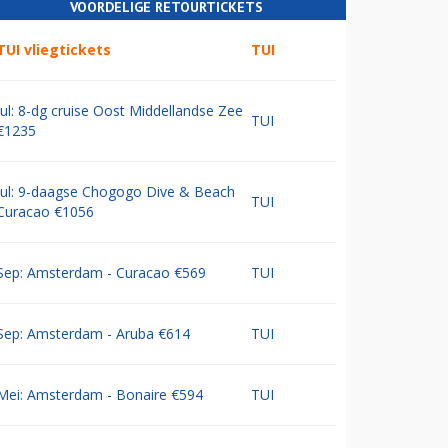
VOORDELIGE RETOURTICKETS
TUI vliegtickets
TUI
Jul: 8-dg cruise Oost Middellandse Zee
TUI
€1235
Jul: 9-daagse Chogogo Dive & Beach
TUI
Curacao €1056
Sep: Amsterdam - Curacao €569
TUI
Sep: Amsterdam - Aruba €614
TUI
Mei: Amsterdam - Bonaire €594
TUI