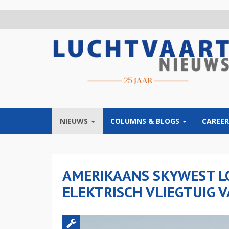
Overslaan
en
naar
de
inhoud
gaan
NIEUWS
COLUMNS & BLOGS
CAREER
AMERIKAANS SKYWEST L
ELEKTRISCH VLIEGTUIG