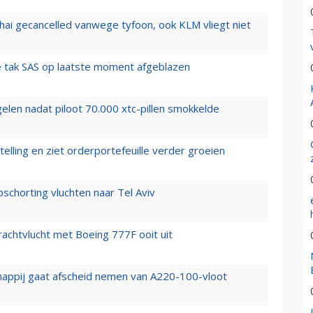
hai gecancelled vanwege tyfoon, ook KLM vliegt niet
 tak SAS op laatste moment afgeblazen
elen nadat piloot 70.000 xtc-pillen smokkelde
elling en ziet orderportefeuille verder groeien
chorting vluchten naar Tel Aviv
vrachtvlucht met Boeing 777F ooit uit
happij gaat afscheid nemen van A220-100-vloot