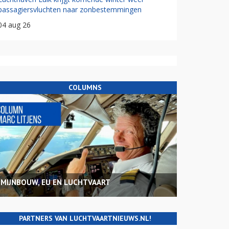
passagiersvluchten naar zonbestemmingen
04 aug 26
COLUMNS
MIJNBOUW, EU EN LUCHTVAART
PARTNERS VAN LUCHTVAARTNIEUWS.NL!