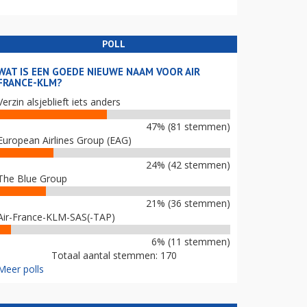
POLL
WAT IS EEN GOEDE NIEUWE NAAM VOOR AIR
FRANCE-KLM?
Verzin alsjeblieft iets anders
47% (81 stemmen)
European Airlines Group (EAG)
24% (42 stemmen)
The Blue Group
21% (36 stemmen)
Air-France-KLM-SAS(-TAP)
6% (11 stemmen)
Totaal aantal stemmen: 170
Meer polls