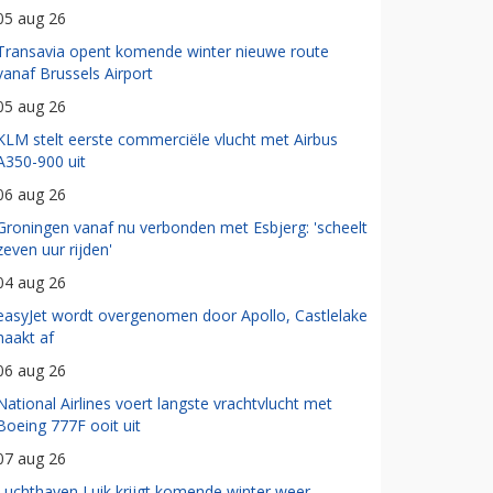
05 aug 26
Transavia opent komende winter nieuwe route
vanaf Brussels Airport
05 aug 26
KLM stelt eerste commerciële vlucht met Airbus
A350-900 uit
06 aug 26
Groningen vanaf nu verbonden met Esbjerg: 'scheelt
zeven uur rijden'
04 aug 26
easyJet wordt overgenomen door Apollo, Castlelake
haakt af
06 aug 26
National Airlines voert langste vrachtvlucht met
Boeing 777F ooit uit
07 aug 26
Luchthaven Luik krijgt komende winter weer