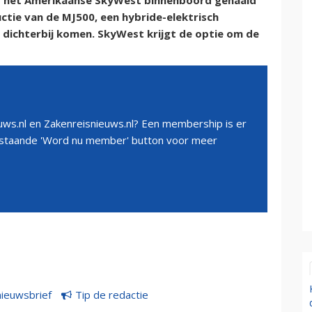
t het Amerikaanse SkyWest binnenboord gehaald
ctie van de MJ500, een hybride-elektrisch
 dichterbij komen. SkyWest krijgt de optie om de
ws.nl en Zakenreisnieuws.nl? Een membership is er
erstaande 'Word nu member' button voor meer
nieuwsbrief
Tip de redactie