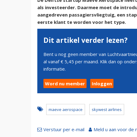
De Delftse startup Maeve Aerospace heef
als investeerder. Daarmee moet de introdu
aangedreven passagiersvliegtuig, een stap
eerste klant te worden voor het type.
Dit artikel verder lezen?
Bent u nog geen member van Luchtvaartnieu
al vanaf € 5,45 per maand. Klik dan op ond
informatie.
Word nu member
Inloggen
maeve aerospace
skywest airlines
Verstuur per e-mail
Meld u aan voor de 