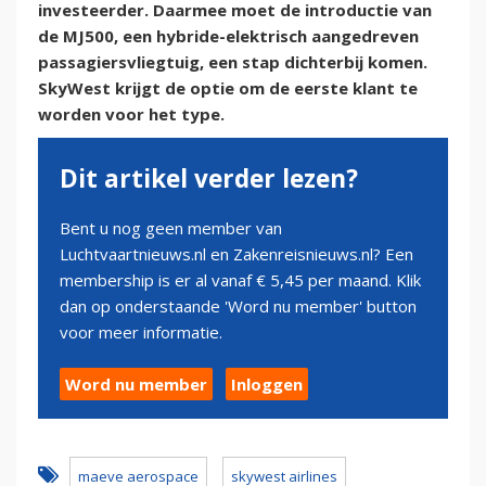
investeerder. Daarmee moet de introductie van
de MJ500, een hybride-elektrisch aangedreven
passagiersvliegtuig, een stap dichterbij komen.
SkyWest krijgt de optie om de eerste klant te
worden voor het type.
Dit artikel verder lezen?
Bent u nog geen member van
Luchtvaartnieuws.nl en Zakenreisnieuws.nl? Een
membership is er al vanaf € 5,45 per maand. Klik
dan op onderstaande 'Word nu member' button
voor meer informatie.
Word nu member
Inloggen
maeve aerospace
skywest airlines