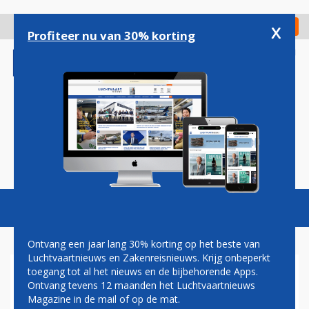
Overslaan
en
x
Digitaal Magazine
Registreer
Check in
naar
Profiteer nu van 30% korting
de
inhoud
gaan
Magazine
Podcasts
Vacatures
Toggl
naviga
Ontvang een jaar lang 30% korting op het beste van
Luchtvaartnieuws en Zakenreisnieuws. Krijg onbeperkt
toegang tot al het nieuws en de bijbehorende Apps.
AMERIKAANS SKYWEST
Ontvang tevens 12 maanden het Luchtvaartnieuws
LOOPT WARM VOOR
Magazine in de mail of op de mat.