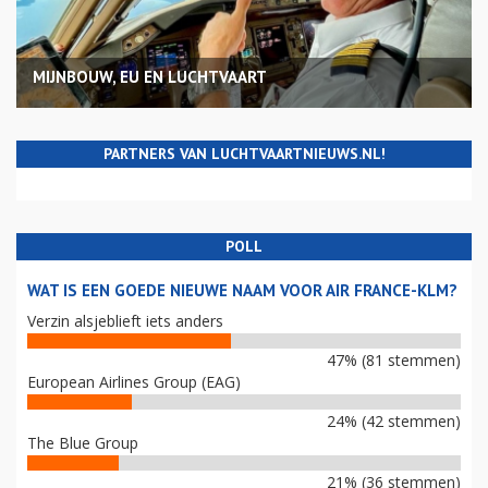
MIJNBOUW, EU EN LUCHTVAART
PARTNERS VAN LUCHTVAARTNIEUWS.NL!
POLL
WAT IS EEN GOEDE NIEUWE NAAM VOOR AIR FRANCE-KLM?
Verzin alsjeblieft iets anders
47% (81 stemmen)
European Airlines Group (EAG)
24% (42 stemmen)
The Blue Group
21% (36 stemmen)