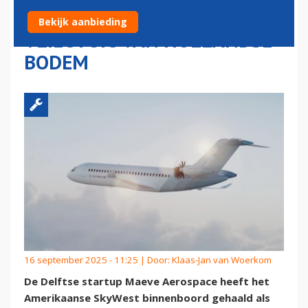
HYBRIDE-ELEKTRISCH
Bekijk aanbieding
VLIEGTUIG VAN HOLLANDSE
BODEM
16 september 2025 - 11:25 | Door:
Klaas-Jan van Woerkom
De Delftse startup Maeve Aerospace heeft het
Amerikaanse SkyWest binnenboord gehaald als