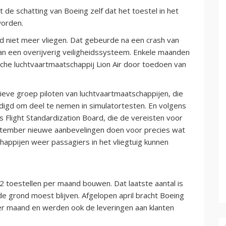
 de schatting van Boeing zelf dat het toestel in het
worden.
niet meer vliegen. Dat gebeurde na een crash van
 van een overijverig veiligheidssysteem. Enkele maanden
he luchtvaartmaatschappij Lion Air door toedoen van
eve groep piloten van luchtvaartmaatschappijen, die
nodigd om deel te nemen in simulatortesten. En volgens
 Flight Standardization Board, die de vereisten voor
eptember nieuwe aanbevelingen doen voor precies wat
happijen weer passagiers in het vliegtuig kunnen
52 toestellen per maand bouwen. Dat laatste aantal is
de grond moest blijven. Afgelopen april bracht Boeing
er maand en werden ook de leveringen aan klanten