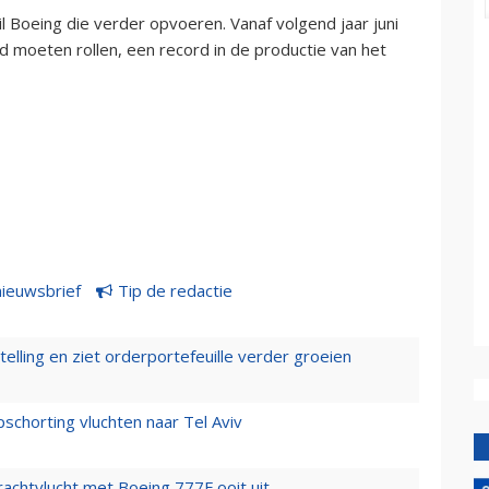
l Boeing die verder opvoeren. Vanaf volgend jaar juni
 moeten rollen, een record in de productie van het
nieuwsbrief
Tip de redactie
elling en ziet orderportefeuille verder groeien
chorting vluchten naar Tel Aviv
vrachtvlucht met Boeing 777F ooit uit