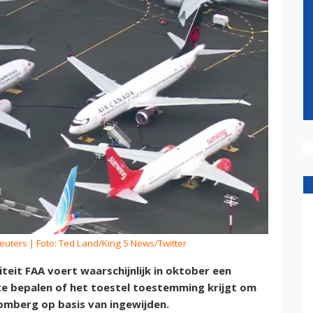
Reuters
| Foto: Ted Land/King 5 News/Twitter
eit FAA voert waarschijnlijk in oktober een
te bepalen of het toestel toestemming krijgt om
omberg op basis van ingewijden.