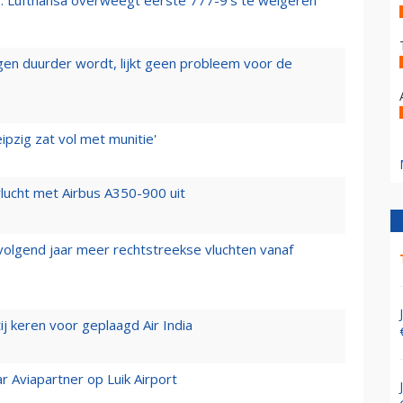
er: Lufthansa overweegt eerste 777-9’s te weigeren
iegen duurder wordt, lijkt geen probleem voor de
ipzig zat vol met munitie'
lucht met Airbus A350-900 uit
 volgend jaar meer rechtstreekse vluchten vanaf
j keren voor geplaagd Air India
r Aviapartner op Luik Airport