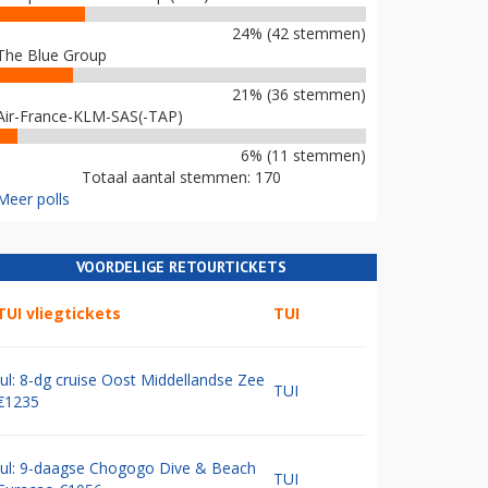
24% (42 stemmen)
The Blue Group
21% (36 stemmen)
Air-France-KLM-SAS(-TAP)
6% (11 stemmen)
Totaal aantal stemmen: 170
Meer polls
VOORDELIGE RETOURTICKETS
TUI vliegtickets
TUI
Jul: 8-dg cruise Oost Middellandse Zee
TUI
€1235
Jul: 9-daagse Chogogo Dive & Beach
TUI