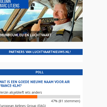
MIJNBOUW, EU EN LUCHTVAART
PARTNERS VAN LUCHTVAARTNIEUWS.NL!
POLL
WAT IS EEN GOEDE NIEUWE NAAM VOOR AIR
FRANCE-KLM?
Verzin alsjeblieft iets anders
47% (81 stemmen)
European Airlines Group (EAG)