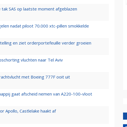
 tak SAS op laatste moment afgeblazen
elen nadat piloot 70.000 xtc-pillen smokkelde
elling en ziet orderportefeuille verder groeien
chorting vluchten naar Tel Aviv
vrachtvlucht met Boeing 777F ooit uit
happij gaat afscheid nemen van A220-100-vloot
 Apollo, Castlelake haakt af