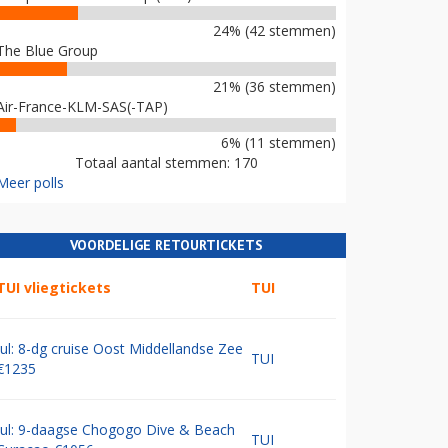
24% (42 stemmen)
The Blue Group
21% (36 stemmen)
Air-France-KLM-SAS(-TAP)
6% (11 stemmen)
Totaal aantal stemmen: 170
Meer polls
VOORDELIGE RETOURTICKETS
TUI vliegtickets
TUI
Jul: 8-dg cruise Oost Middellandse Zee
TUI
€1235
Jul: 9-daagse Chogogo Dive & Beach
TUI