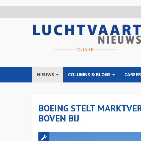
Overslaan
en
naar
de
inhoud
gaan
NIEUWS
COLUMNS & BLOGS
CAREER
BOEING STELT MARKTVE
BOVEN BIJ