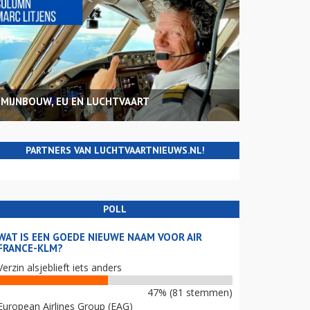
MIJNBOUW, EU EN LUCHTVAART
PARTNERS VAN LUCHTVAARTNIEUWS.NL!
POLL
WAT IS EEN GOEDE NIEUWE NAAM VOOR AIR
FRANCE-KLM?
Verzin alsjeblieft iets anders
47% (81 stemmen)
European Airlines Group (EAG)