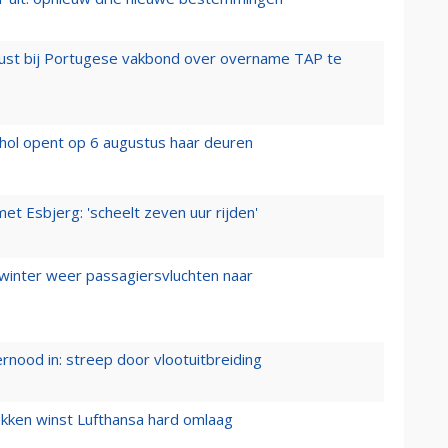
rust bij Portugese vakbond over overname TAP te
hol opent op 6 augustus haar deuren
t Esbjerg: 'scheelt zeven uur rijden'
 winter weer passagiersvluchten naar
ernood in: streep door vlootuitbreiding
ukken winst Lufthansa hard omlaag