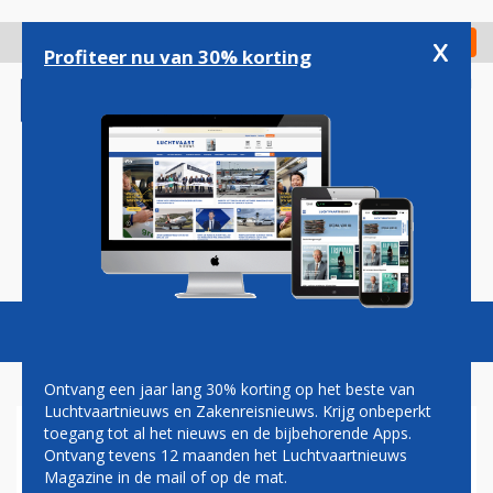
Overslaan
en
x
Digitaal Magazine
Registreer
Check in
naar
Profiteer nu van 30% korting
de
inhoud
gaan
Magazine
Podcasts
Vacatures
Toggl
naviga
Ontvang een jaar lang 30% korting op het beste van
Luchtvaartnieuws en Zakenreisnieuws. Krijg onbeperkt
toegang tot al het nieuws en de bijbehorende Apps.
DEAL BOEING/EMBRAER
Ontvang tevens 12 maanden het Luchtvaartnieuws
WACHT NOG OP EUROPEES
Magazine in de mail of op de mat.