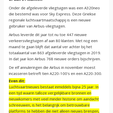
Onder de afgeleverde vliegtuigen was een A320neo
die bestemd was voor Sky Express. Deze Griekse
regionale luchtvaartmaatschappij is een nieuwe
gebruiker van Airbus-vliegtuigen.
Airbus leverde dit jaar tot nu toe 447 nieuwe
verkeersvliegtuigen af aan 80 klanten. Met nog een
maand te gaan blijft dat aantal ver achter bij het
totaalaantal van 863 afgeleverde vliegtuigen in 2019.
In dat jaar kon Airbus 768 nieuwe orders bijschrijven.
De elf annuleringen die Airbus in november moest
incasseren betreft tien A220-100's en een A220-300.
Even dit:
Luchtvaartnieuws bestaat inmiddels bijna 25 jaar. In
een tijd waarin talloze vergelijkbare bronnen en
nieuwkomers met veel minder historie om aandacht
schreeuwen, is het belangrijk om betrouwbare
platforms te hebben die niet alleen nieuws brengen,