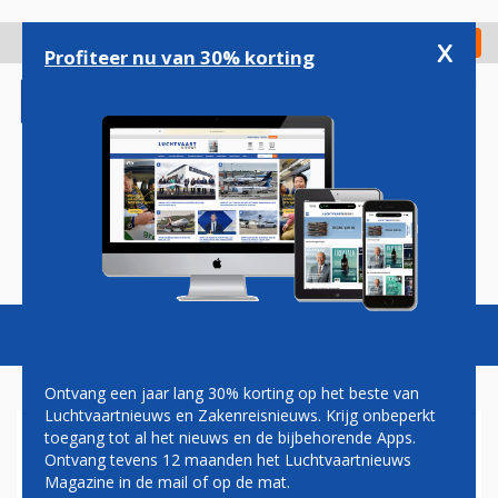
Overslaan
en
x
Digitaal Magazine
Registreer
Check in
naar
Profiteer nu van 30% korting
de
inhoud
gaan
Magazine
Podcasts
Vacatures
Toggl
naviga
Ontvang een jaar lang 30% korting op het beste van
Luchtvaartnieuws en Zakenreisnieuws. Krijg onbeperkt
toegang tot al het nieuws en de bijbehorende Apps.
GEEN NIEUWE ORDERS VOOR
Ontvang tevens 12 maanden het Luchtvaartnieuws
AIRBUS IN NOVEMBER
Magazine in de mail of op de mat.