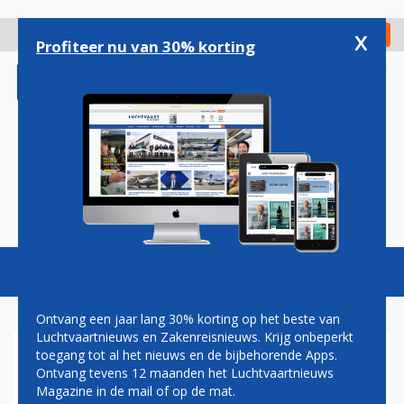
Overslaan
en
x
Digitaal Magazine
Registreer
Check in
naar
Profiteer nu van 30% korting
de
inhoud
gaan
Magazine
Podcasts
Vacatures
Toggl
naviga
Ontvang een jaar lang 30% korting op het beste van
Luchtvaartnieuws en Zakenreisnieuws. Krijg onbeperkt
toegang tot al het nieuws en de bijbehorende Apps.
AEROFLOT ONTKENT OPZIJ
Ontvang tevens 12 maanden het Luchtvaartnieuws
ZETTEN VAN DIKKE
Magazine in de mail of op de mat.