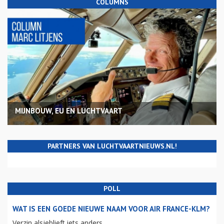
COLUMNS
MIJNBOUW, EU EN LUCHTVAART
PARTNERS VAN LUCHTVAARTNIEUWS.NL!
POLL
WAT IS EEN GOEDE NIEUWE NAAM VOOR AIR FRANCE-KLM?
Verzin alsjeblieft iets anders