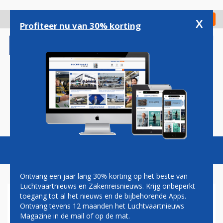
Overslaan
en
x
Digitaal Magazine
Registreer
Check in
naar
Profiteer nu van 30% korting
de
inhoud
gaan
Magazine
Podcasts
Vacatures
Toggl
naviga
Ontvang een jaar lang 30% korting op het beste van
Luchtvaartnieuws en Zakenreisnieuws. Krijg onbeperkt
toegang tot al het nieuws en de bijbehorende Apps.
AIR FRANCE PROMOOT PARIJS
Ontvang tevens 12 maanden het Luchtvaartnieuws
IN NIEUWE CAMPAGNE
Magazine in de mail of op de mat.