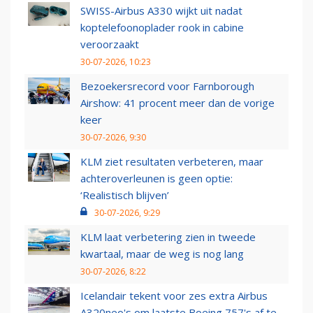
SWISS-Airbus A330 wijkt uit nadat
koptelefoonoplader rook in cabine
veroorzaakt
30-07-2026, 10:23
Bezoekersrecord voor Farnborough
Airshow: 41 procent meer dan de vorige
keer
30-07-2026, 9:30
KLM ziet resultaten verbeteren, maar
achteroverleunen is geen optie:
‘Realistisch blijven’
30-07-2026, 9:29
KLM laat verbetering zien in tweede
kwartaal, maar de weg is nog lang
30-07-2026, 8:22
Icelandair tekent voor zes extra Airbus
A320neo's om laatste Boeing 757's af te