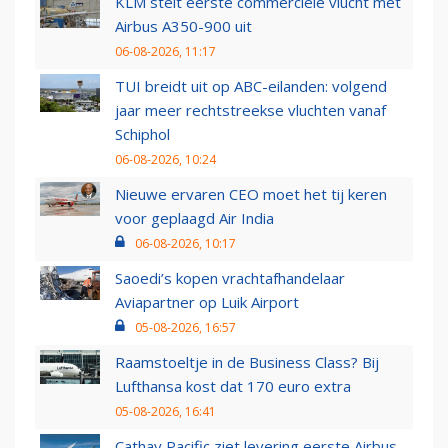
KLM stelt eerste commerciële vlucht met
Airbus A350-900 uit
06-08-2026, 11:17
TUI breidt uit op ABC-eilanden: volgend
jaar meer rechtstreekse vluchten vanaf
Schiphol
06-08-2026, 10:24
Nieuwe ervaren CEO moet het tij keren
voor geplaagd Air India
06-08-2026, 10:17
Saoedi’s kopen vrachtafhandelaar
Aviapartner op Luik Airport
05-08-2026, 16:57
Raamstoeltje in de Business Class? Bij
Lufthansa kost dat 170 euro extra
05-08-2026, 16:41
Cathay Pacific ziet levering eerste Airbus