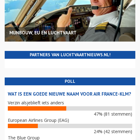
MIJNBOUW, EU EN LUCHTVAART
PARTNERS VAN LUCHTVAARTNIEUWS.NL!
POLL
WAT IS EEN GOEDE NIEUWE NAAM VOOR AIR FRANCE-KLM?
Verzin alsjeblieft iets anders
47% (81 stemmen)
European Airlines Group (EAG)
24% (42 stemmen)
The Blue Group