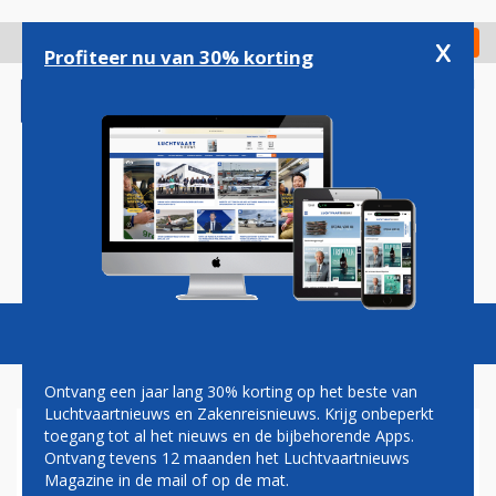
Overslaan
en
x
Digitaal Magazine
Registreer
Check in
naar
Profiteer nu van 30% korting
de
inhoud
gaan
Magazine
Podcasts
Vacatures
Toggl
naviga
Ontvang een jaar lang 30% korting op het beste van
Luchtvaartnieuws en Zakenreisnieuws. Krijg onbeperkt
toegang tot al het nieuws en de bijbehorende Apps.
AUSTRIAN AIRLINES HERVAT
Ontvang tevens 12 maanden het Luchtvaartnieuws
VLUCHTUITVOERING NAAR
Magazine in de mail of op de mat.