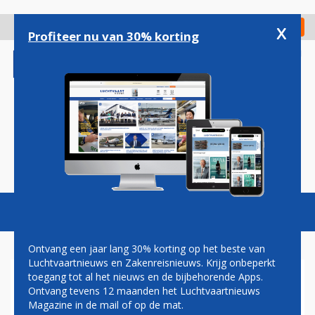
Overslaan
en
x
Digitaal Magazine
Registreer
Check in
naar
Profiteer nu van 30% korting
de
inhoud
gaan
Magazine
Podcasts
Vacatures
Toggl
naviga
Ontvang een jaar lang 30% korting op het beste van
Luchtvaartnieuws en Zakenreisnieuws. Krijg onbeperkt
toegang tot al het nieuws en de bijbehorende Apps.
AUSTRIAN AIRLINES
Ontvang tevens 12 maanden het Luchtvaartnieuws
SCHRAPT HONDERDEN
Magazine in de mail of op de mat.