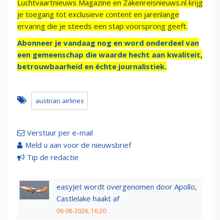
Luchtvaartnieuws Magazine en Zakenreisnieuws.nl krijg
je toegang tot exclusieve content en jarenlange
ervaring die je steeds een stap voorsprong geeft.
Abonneer je vandaag nog en word onderdeel van
een gemeenschap die waarde hecht aan kwaliteit,
betrouwbaarheid en échte journalistiek.
austrian airlines
Verstuur per e-mail
Meld u aan voor de nieuwsbrief
Tip de redactie
easyJet wordt overgenomen door Apollo,
Castlelake haakt af
06-08-2026, 16:20