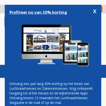
Overslaan
en
x
Digitaal Magazine
Registreer
Check in
naar
Profiteer nu van 30% korting
de
inhoud
gaan
Magazine
Podcasts
Vacatures
Toggl
naviga
Ontvang een jaar lang 30% korting op het beste van
Luchtvaartnieuws en Zakenreisnieuws. Krijg onbeperkt
toegang tot al het nieuws en de bijbehorende Apps.
BRITISH AIRWAYS DOET MEE
Ontvang tevens 12 maanden het Luchtvaartnieuws
AAN PRIJSSTUNTEN
Magazine in de mail of op de mat.