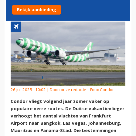
VERRE BESTEMMINGEN OP
Bekijk aanbieding
26 juli 2025 - 10:02 | Door:
onze redactie
| Foto: Condor
Condor vliegt volgend jaar zomer vaker op
populaire verre routes. De Duitse vakantievlieger
verhoogt het aantal vluchten van Frankfurt
Airport naar Bangkok, Las Vegas, Johannesburg,
Mauritius en Panama-Stad. Die bestemmingen