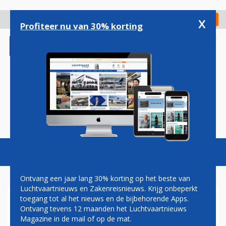
Overslaan
en
x
Digitaal Magazine
Registreer
Check in
naar
Profiteer nu van 30% korting
de
inhoud
gaan
Magazine
Podcasts
Vacatures
Toggl
naviga
Ontvang een jaar lang 30% korting op het beste van
Luchtvaartnieuws en Zakenreisnieuws. Krijg onbeperkt
toegang tot al het nieuws en de bijbehorende Apps.
CONDOR VOERT AANTAL
Ontvang tevens 12 maanden het Luchtvaartnieuws
VLUCHTEN NAAR POPULAIRE
Magazine in de mail of op de mat.