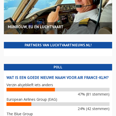
MIJNBOUW, EU EN LUCHTVAART
PARTNERS VAN LUCHTVAARTNIEUWS.NL!
POLL
WAT IS EEN GOEDE NIEUWE NAAM VOOR AIR FRANCE-KLM?
Verzin alsjeblieft iets anders
47% (81 stemmen)
European Airlines Group (EAG)
24% (42 stemmen)
The Blue Group