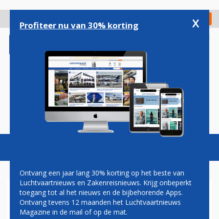
Overslaan
en
x
Digitaal Magazine
Registreer
Check in
naar
Profiteer nu van 30% korting
de
inhoud
gaan
Magazine
Podcasts
Vacatures
Toggl
naviga
Ontvang een jaar lang 30% korting op het beste van
Luchtvaartnieuws en Zakenreisnieuws. Krijg onbeperkt
toegang tot al het nieuws en de bijbehorende Apps.
DOEK VALT VOOR JUMBOLINO
Ontvang tevens 12 maanden het Luchtvaartnieuws
BIJ SWISS
Magazine in de mail of op de mat.