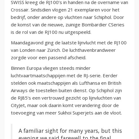
SWISS kreeg de RJ100’s in handen na de overname van
Crossair. Sindsdien vlogen 21 exemplaren voor het
bedrijf, onder andere op vluchten naar Schiphol. Door
de komst van de nieuwe, zuinige Bombardier CSeries
is de rol van de RJ100 nu uitgespeeld.
Maandagavond ging de laatste lijnvlucht met de RJ100
van Londen naar Zürich. De luchthavenbrandweer
zorgde voor een passend afscheid.
Binnen Europa vliegen steeds minder
luchtvaartmaatschappijen met de RJ-serie. Eerder
stelden ook maatschappijen als Lufthansa en British
Airways de toestellen buiten dienst. Op Schiphol zijn
de RJ85's een vertrouwd gezicht op lijnvluchten van
CityJet, maar ook daarin komt verandering door de
toevoeging van meer Sukhoi Superjets aan de vloot.
A familiar sight for many years, but this
evening we said farewell to the final