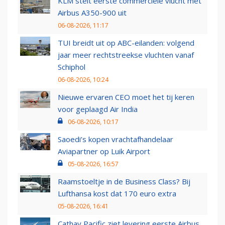
KLM stelt eerste commerciële vlucht met
Airbus A350-900 uit
06-08-2026, 11:17
TUI breidt uit op ABC-eilanden: volgend
jaar meer rechtstreekse vluchten vanaf
Schiphol
06-08-2026, 10:24
Nieuwe ervaren CEO moet het tij keren
voor geplaagd Air India
06-08-2026, 10:17
Saoedi’s kopen vrachtafhandelaar
Aviapartner op Luik Airport
05-08-2026, 16:57
Raamstoeltje in de Business Class? Bij
Lufthansa kost dat 170 euro extra
05-08-2026, 16:41
Cathay Pacific ziet levering eerste Airbus