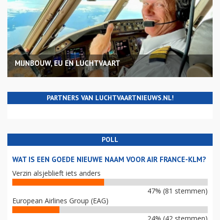
MIJNBOUW, EU EN LUCHTVAART
PARTNERS VAN LUCHTVAARTNIEUWS.NL!
POLL
WAT IS EEN GOEDE NIEUWE NAAM VOOR AIR FRANCE-KLM?
Verzin alsjeblieft iets anders
47% (81 stemmen)
European Airlines Group (EAG)
24% (42 stemmen)