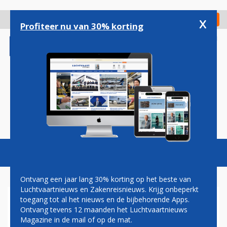
Overslaan
en
x
Digitaal Magazine
Registreer
Check in
naar
Profiteer nu van 30% korting
de
inhoud
gaan
Magazine
Podcasts
Vacatures
Toggl
naviga
Ontvang een jaar lang 30% korting op het beste van
Luchtvaartnieuws en Zakenreisnieuws. Krijg onbeperkt
toegang tot al het nieuws en de bijbehorende Apps.
DRONKEN CREW BLIJFT AAN
Ontvang tevens 12 maanden het Luchtvaartnieuws
DE GROND
Magazine in de mail of op de mat.