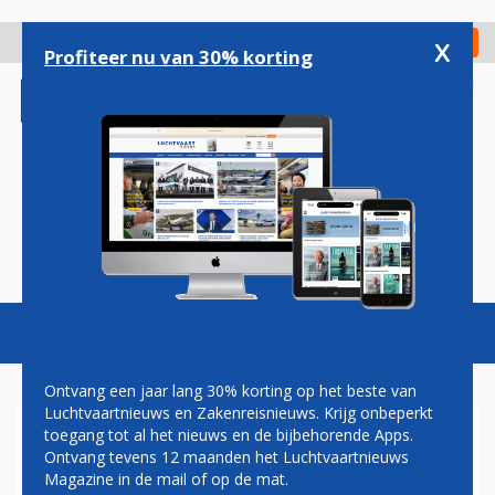
Overslaan
en
x
Digitaal Magazine
Registreer
Check in
naar
Profiteer nu van 30% korting
de
inhoud
gaan
Magazine
Podcasts
Vacatures
Toggl
naviga
Ontvang een jaar lang 30% korting op het beste van
Luchtvaartnieuws en Zakenreisnieuws. Krijg onbeperkt
toegang tot al het nieuws en de bijbehorende Apps.
EASYJET ONTVANGT
Ontvang tevens 12 maanden het Luchtvaartnieuws
UITGESTELDE AIRBUS-
Magazine in de mail of op de mat.