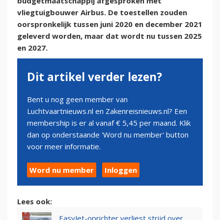
budgetmaatschappij afgesproken met
vliegtuigbouwer Airbus. De toestellen zouden
oorspronkelijk tussen juni 2020 en december 2021
geleverd worden, maar dat wordt nu tussen 2025
en 2027.
Dit artikel verder lezen?
Bent u nog geen member van
Luchtvaartnieuws.nl en Zakenreisnieuws.nl? Een
membership is er al vanaf € 5,45 per maand. Klik
dan op onderstaande 'Word nu member' button
voor meer informatie.
Word nu member
Inloggen
Lees ook:
EasyJet-oprichter verliest strijd over