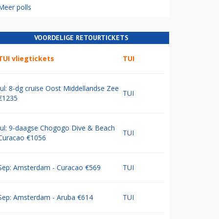
Meer polls
VOORDELIGE RETOURTICKETS
TUI vliegtickets
TUI
Jul: 8-dg cruise Oost Middellandse Zee
TUI
€1235
Jul: 9-daagse Chogogo Dive & Beach
TUI
Curacao €1056
Sep: Amsterdam - Curacao €569
TUI
Sep: Amsterdam - Aruba €614
TUI