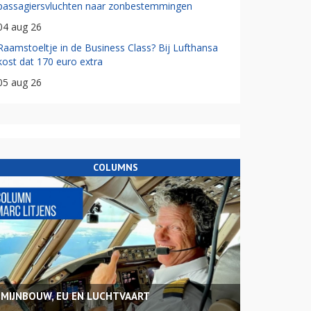
passagiersvluchten naar zonbestemmingen
04 aug 26
Raamstoeltje in de Business Class? Bij Lufthansa
kost dat 170 euro extra
05 aug 26
COLUMNS
MIJNBOUW, EU EN LUCHTVAART