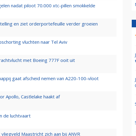
elen nadat piloot 70.000 xtc-pillen smokkelde
elling en ziet orderportefeuille verder groeien
chorting vluchten naar Tel Aviv
vrachtvlucht met Boeing 777F ooit uit
happij gaat afscheid nemen van A220-100-vloot
 Apollo, Castlelake haakt af
n de luchtvaart
t vliegveld Maastricht zich aan bij ANVR