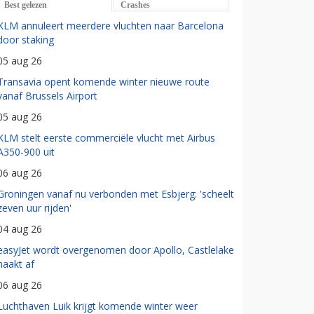
Best gelezen
Crashes
KLM annuleert meerdere vluchten naar Barcelona
door staking
05 aug 26
Transavia opent komende winter nieuwe route
vanaf Brussels Airport
05 aug 26
KLM stelt eerste commerciële vlucht met Airbus
A350-900 uit
06 aug 26
Groningen vanaf nu verbonden met Esbjerg: 'scheelt
zeven uur rijden'
04 aug 26
easyJet wordt overgenomen door Apollo, Castlelake
haakt af
06 aug 26
Luchthaven Luik krijgt komende winter weer