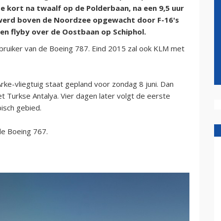
e kort na twaalf op de Polderbaan, na een 9,5 uur
r werd boven de Noordzee opgewacht door F-16's
en flyby over de Oostbaan op Schiphol.
bruiker van de Boeing 787. Eind 2015 zal ook KLM met
ke-vliegtuig staat gepland voor zondag 8 juni. Dan
t Turkse Antalya. Vier dagen later volgt de eerste
bisch gebied.
 de Boeing 767.