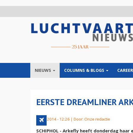
Overslaan
en
naar
de
inhoud
gaan
NIEUWS
COLUMNS & BLOGS
CAREER
EERSTE DREAMLINER ARK
5 juni 2014 - 12:26 | Door:
Onze redactie
SCHIPHOL - Arkefly heeft donderdag haar 