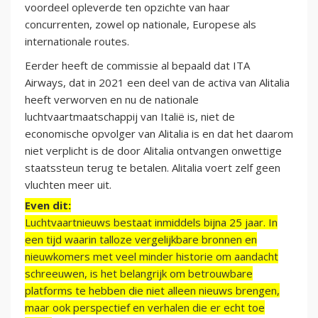
voordeel opleverde ten opzichte van haar
concurrenten, zowel op nationale, Europese als
internationale routes.
Eerder heeft de commissie al bepaald dat ITA
Airways, dat in 2021 een deel van de activa van Alitalia
heeft verworven en nu de nationale
luchtvaartmaatschappij van Italië is, niet de
economische opvolger van Alitalia is en dat het daarom
niet verplicht is de door Alitalia ontvangen onwettige
staatssteun terug te betalen. Alitalia voert zelf geen
vluchten meer uit.
Even dit:
Luchtvaartnieuws bestaat inmiddels bijna 25 jaar. In
een tijd waarin talloze vergelijkbare bronnen en
nieuwkomers met veel minder historie om aandacht
schreeuwen, is het belangrijk om betrouwbare
platforms te hebben die niet alleen nieuws brengen,
maar ook perspectief en verhalen die er echt toe