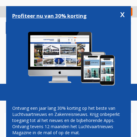
Overslaan
en
x
Digitaal Magazine
Registreer
Check in
naar
Profiteer nu van 30% korting
de
inhoud
gaan
Magazine
Podcasts
Vacatures
Toggl
naviga
Ontvang een jaar lang 30% korting op het beste van
Luchtvaartnieuws en Zakenreisnieuws. Krijg onbeperkt
toegang tot al het nieuws en de bijbehorende Apps.
EUROPESE COMMISSIE:
Ontvang tevens 12 maanden het Luchtvaartnieuws
ALITALIA MOET
Magazine in de mail of op de mat.