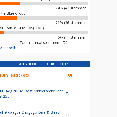
24% (42 stemmen)
The Blue Group
21% (36 stemmen)
Air-France-KLM-SAS(-TAP)
6% (11 stemmen)
Totaal aantal stemmen: 170
Meer polls
VOORDELIGE RETOURTICKETS
TUI vliegtickets
TUI
Jul: 8-dg cruise Oost Middellandse Zee
TUI
€1235
Jul: 9-daagse Chogogo Dive & Beach
TUI