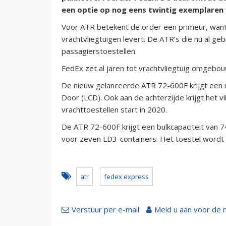
een optie op nog eens twintig exemplaren
Voor ATR betekent de order een primeur, want h
vrachtvliegtuigen levert. De ATR’s die nu al g
passagierstoestellen.
FedEx zet al jaren tot vrachtvliegtuig omgebo
De nieuw gelanceerde ATR 72-600F krijgt een
Door (LCD). Ook aan de achterzijde krijgt het v
vrachttoestellen start in 2020.
De ATR 72-600F krijgt een bulkcapaciteit van 74
voor zeven LD3-containers. Het toestel wordt 
atr
fedex express
Verstuur per e-mail
Meld u aan voor de 