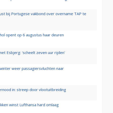
rust bij Portugese vakbond over overname TAP te
hol opent op 6 augustus haar deuren
t Esbjerg: 'scheelt zeven uur rijden'
 winter weer passagiersvluchten naar
ernood in: streep door vlootuitbreiding
ukken winst Lufthansa hard omlaag