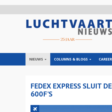
Overslaan
en
naar
de
inhoud
gaan
NIEUWS
COLUMNS & BLOGS
CAREER
FEDEX EXPRESS SLUIT DE
600F'S