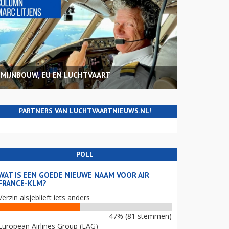
MIJNBOUW, EU EN LUCHTVAART
PARTNERS VAN LUCHTVAARTNIEUWS.NL!
POLL
WAT IS EEN GOEDE NIEUWE NAAM VOOR AIR
FRANCE-KLM?
Verzin alsjeblieft iets anders
47% (81 stemmen)
European Airlines Group (EAG)