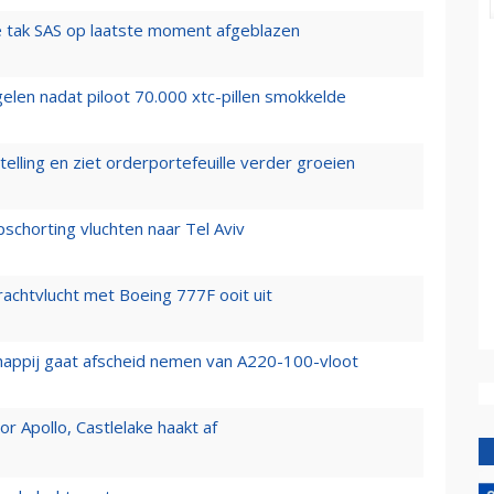
 tak SAS op laatste moment afgeblazen
elen nadat piloot 70.000 xtc-pillen smokkelde
elling en ziet orderportefeuille verder groeien
chorting vluchten naar Tel Aviv
vrachtvlucht met Boeing 777F ooit uit
happij gaat afscheid nemen van A220-100-vloot
 Apollo, Castlelake haakt af