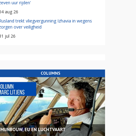
zeven uur rijden'
04 aug 26
Rusland trekt vliegvergunning Izhavia in wegens
zorgen over veiligheid
31 jul 26
COLUMNS
MIJNBOUW, EU EN LUCHTVAART