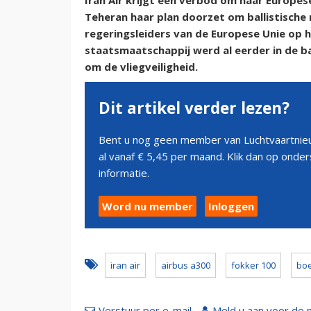
Iran Air krijgt een verbod om naar Europese
Teheran haar plan doorzet om ballistische 
regeringsleiders van de Europese Unie op h
staatsmaatschappij werd al eerder in de 
om de vliegveiligheid.
Dit artikel verder lezen?
Bent u nog geen member van Luchtvaartnieu
al vanaf € 5,45 per maand. Klik dan op ond
informatie.
Word nu member
Inloggen
iran air
airbus a300
fokker 100
boe
Verstuur per e-mail
Meld u aan voor de 