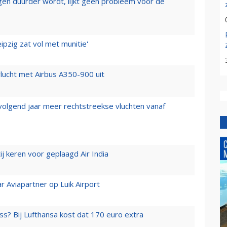
iegen duurder wordt, lijkt geen probleem voor de
ipzig zat vol met munitie'
lucht met Airbus A350-900 uit
 volgend jaar meer rechtstreekse vluchten vanaf
j keren voor geplaagd Air India
r Aviapartner op Luik Airport
ss? Bij Lufthansa kost dat 170 euro extra