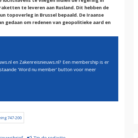
 luchthavens te vliegen indien de regering in
raketten te leveren aan Rusland. Dit hebben de
un topoverleg in Brussel bepaald. De Iraanse
ban gedaan om redenen van geopolitieke aard en
ws.nl en Zakenreisnieuws.nl? Een membership is er
erstaande 'Word nu member' button voor meer
ing 747-200
nieuwsbrief
Tip de redactie