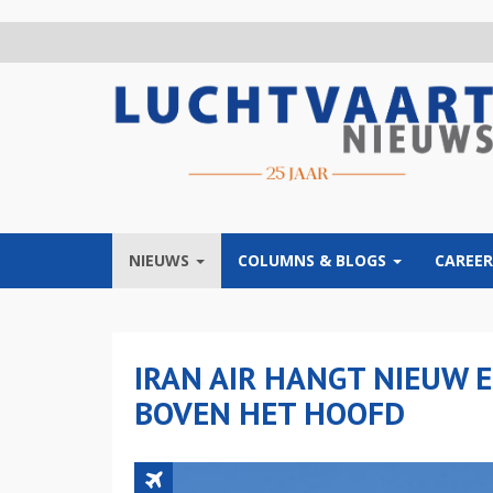
Overslaan
en
naar
de
inhoud
gaan
NIEUWS
COLUMNS & BLOGS
CAREER
IRAN AIR HANGT NIEUW 
BOVEN HET HOOFD