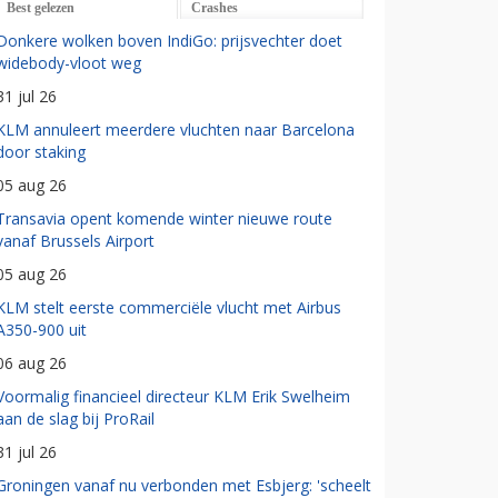
Best gelezen
Crashes
Donkere wolken boven IndiGo: prijsvechter doet
widebody-vloot weg
31 jul 26
KLM annuleert meerdere vluchten naar Barcelona
door staking
05 aug 26
Transavia opent komende winter nieuwe route
vanaf Brussels Airport
05 aug 26
KLM stelt eerste commerciële vlucht met Airbus
A350-900 uit
06 aug 26
Voormalig financieel directeur KLM Erik Swelheim
aan de slag bij ProRail
31 jul 26
Groningen vanaf nu verbonden met Esbjerg: 'scheelt