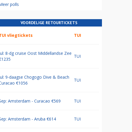
Meer polls
VOORDELIGE RETOURTICKETS
TUI vliegtickets
TUI
Jul: 8-dg cruise Oost Middellandse Zee
TUI
€1235
Jul: 9-daagse Chogogo Dive & Beach
TUI
Curacao €1056
Sep: Amsterdam - Curacao €569
TUI
Sep: Amsterdam - Aruba €614
TUI