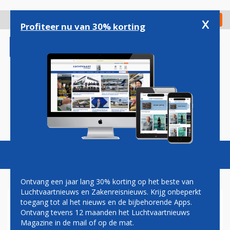
Overslaan
en
x
Digitaal Magazine
Registreer
Check in
naar
Profiteer nu van 30% korting
de
inhoud
gaan
Magazine
Podcasts
Vacatures
Toggl
naviga
Ontvang een jaar lang 30% korting op het beste van
Luchtvaartnieuws en Zakenreisnieuws. Krijg onbeperkt
toegang tot al het nieuws en de bijbehorende Apps.
KLM MAAKT EUROPESE WIFI-
Ontvang tevens 12 maanden het Luchtvaartnieuws
PRIJZEN BEKEND: VOOR 12
Magazine in de mail of op de mat.