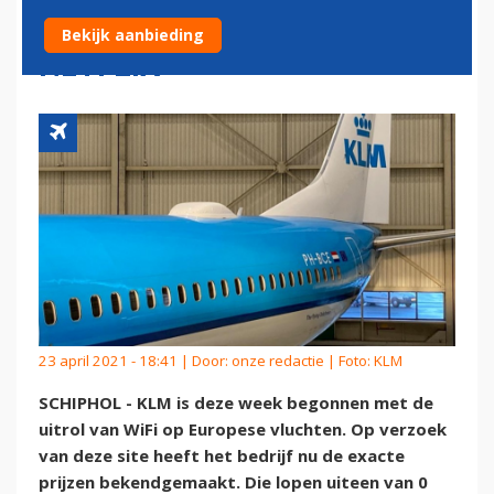
EURO HEEL DE VLUCHT
Bekijk aanbieding
NETFLIX
23 april 2021 - 18:41 | Door:
onze redactie
| Foto: KLM
SCHIPHOL - KLM is deze week begonnen met de
uitrol van WiFi op Europese vluchten. Op verzoek
van deze site heeft het bedrijf nu de exacte
prijzen bekendgemaakt. Die lopen uiteen van 0