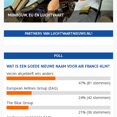
MIJNBOUW, EU EN LUCHTVAART
PARTNERS VAN LUCHTVAARTNIEUWS.NL!
POLL
WAT IS EEN GOEDE NIEUWE NAAM VOOR AIR FRANCE-KLM?
Verzin alsjeblieft iets anders
47% (81 stemmen)
European Airlines Group (EAG)
24% (42 stemmen)
The Blue Group
21% (36 stemmen)