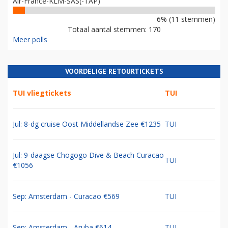
Air-France-KLM-SAS(-TAP)
6% (11 stemmen)
Totaal aantal stemmen: 170
Meer polls
VOORDELIGE RETOURTICKETS
TUI vliegtickets
TUI
Jul: 8-dg cruise Oost Middellandse Zee €1235
TUI
Jul: 9-daagse Chogogo Dive & Beach Curacao
TUI
€1056
Sep: Amsterdam - Curacao €569
TUI
Sep: Amsterdam - Aruba €614
TUI