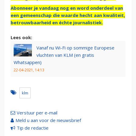
Abonneer je vandaag nog en word onderdeel van
een gemeenschap die waarde hecht aan kwaliteit,
betrouwbaarheid en échte journalistiek.
Lees ook:
Vanaf nu Wi-Fi op sommige Europese
vluchten van KLM (en gratis
Whatsappen)
22-04-2021, 14:13
klm
Verstuur per e-mail
Meld u aan voor de nieuwsbrief
Tip de redactie