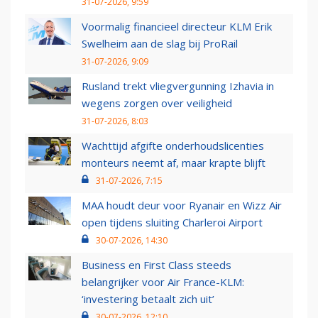
31-07-2026, 9:59
Voormalig financieel directeur KLM Erik
Swelheim aan de slag bij ProRail
31-07-2026, 9:09
Rusland trekt vliegvergunning Izhavia in
wegens zorgen over veiligheid
31-07-2026, 8:03
Wachttijd afgifte onderhoudslicenties
monteurs neemt af, maar krapte blijft
31-07-2026, 7:15
MAA houdt deur voor Ryanair en Wizz Air
open tijdens sluiting Charleroi Airport
30-07-2026, 14:30
Business en First Class steeds
belangrijker voor Air France-KLM:
‘investering betaalt zich uit’
30-07-2026, 12:10