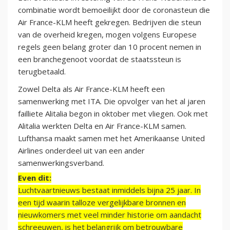
combinatie wordt bemoeilijkt door de coronasteun die
Air France-KLM heeft gekregen. Bedrijven die steun
van de overheid kregen, mogen volgens Europese
regels geen belang groter dan 10 procent nemen in
een branchegenoot voordat de staatssteun is
terugbetaald.
Zowel Delta als Air France-KLM heeft een
samenwerking met ITA. Die opvolger van het al jaren
failliete Alitalia begon in oktober met vliegen. Ook met
Alitalia werkten Delta en Air France-KLM samen.
Lufthansa maakt samen met het Amerikaanse United
Airlines onderdeel uit van een ander
samenwerkingsverband.
Even dit:
Luchtvaartnieuws bestaat inmiddels bijna 25 jaar. In
een tijd waarin talloze vergelijkbare bronnen en
nieuwkomers met veel minder historie om aandacht
schreeuwen, is het belangrijk om betrouwbare