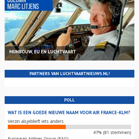
MIJNBOUW, EU EN LUCHTVAART
PARTNERS VAN LUCHTVAARTNIEUWS.NL!
POLL
WAT IS EEN GOEDE NIEUWE NAAM VOOR AIR FRANCE-KLM?
Verzin alsjeblieft iets anders
47% (81 stemmen)
European Airlines Group (EAG)