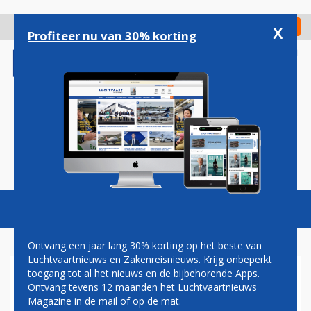
Overslaan
en
x
Digitaal Magazine
Registreer
Check in
naar
Profiteer nu van 30% korting
de
inhoud
gaan
Magazine
Podcasts
Vacatures
Toggl
naviga
Ontvang een jaar lang 30% korting op het beste van
Luchtvaartnieuws en Zakenreisnieuws. Krijg onbeperkt
toegang tot al het nieuws en de bijbehorende Apps.
KLM-PARTNER DELTA WIL
Ontvang tevens 12 maanden het Luchtvaartnieuws
SAMENWERKEN MET ITA,
Magazine in de mail of op de mat.