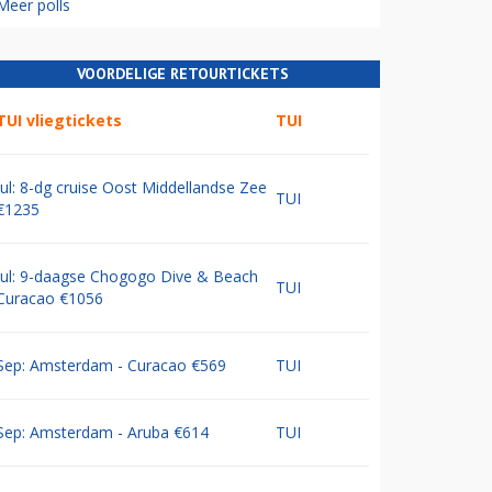
Meer polls
VOORDELIGE RETOURTICKETS
TUI vliegtickets
TUI
Jul: 8-dg cruise Oost Middellandse Zee
TUI
€1235
Jul: 9-daagse Chogogo Dive & Beach
TUI
Curacao €1056
Sep: Amsterdam - Curacao €569
TUI
Sep: Amsterdam - Aruba €614
TUI