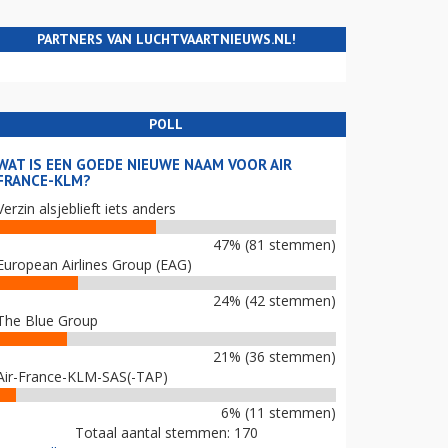
PARTNERS VAN LUCHTVAARTNIEUWS.NL!
POLL
WAT IS EEN GOEDE NIEUWE NAAM VOOR AIR
FRANCE-KLM?
Verzin alsjeblieft iets anders
47% (81 stemmen)
European Airlines Group (EAG)
24% (42 stemmen)
The Blue Group
21% (36 stemmen)
Air-France-KLM-SAS(-TAP)
6% (11 stemmen)
Totaal aantal stemmen: 170