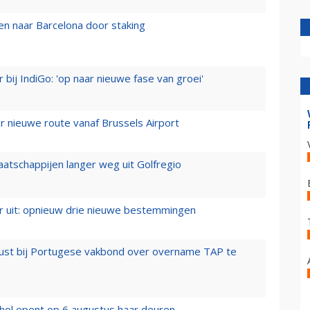
n naar Barcelona door staking
 bij IndiGo: 'op naar nieuwe fase van groei'
 nieuwe route vanaf Brussels Airport
aatschappijen langer weg uit Golfregio
er uit: opnieuw drie nieuwe bestemmingen
rust bij Portugese vakbond over overname TAP te
hol opent op 6 augustus haar deuren