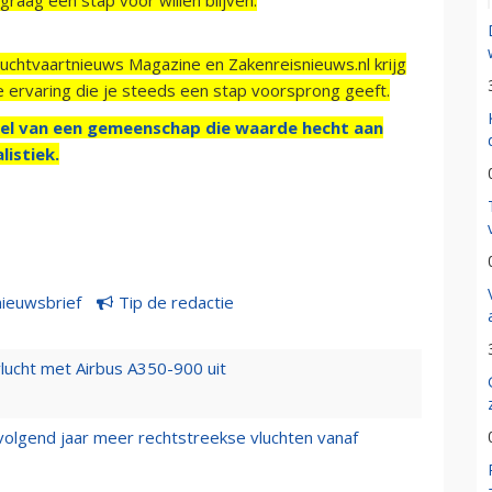
Luchtvaartnieuws Magazine en Zakenreisnieuws.nl krijg
e ervaring die je steeds een stap voorsprong geeft.
el van een gemeenschap die waarde hecht aan
listiek.
nieuwsbrief
Tip de redactie
lucht met Airbus A350-900 uit
 volgend jaar meer rechtstreekse vluchten vanaf