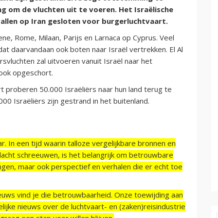
g om de vluchten uit te voeren. Het Israëlische
vallen op Iran gesloten voor burgerluchtvaart.
hene, Rome, Milaan, Parijs en Larnaca op Cyprus. Veel
dat daarvandaan ook boten naar Israël vertrekken. El Al
svluchten zal uitvoeren vanuit Israël naar het
s ook opgeschort.
t proberen 50.000 Israëliërs naar hun land terug te
00 Israëliërs zijn gestrand in het buitenland.
r. In een tijd waarin talloze vergelijkbare bronnen en
acht schreeuwen, is het belangrijk om betrouwbare
ngen, maar ook perspectief en verhalen die er echt toe
ieuws vind je die betrouwbaarheid. Onze toewijding aan
ijke nieuws over de luchtvaart- en (zaken)reisindustrie
raag een stap voor willen blijven.