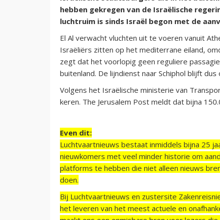
hebben gekregen van de Israëlische regerin
luchtruim is sinds Israël begon met de aan
El Al verwacht vluchten uit te voeren vanuit At
Israëliërs zitten op het mediterrane eiland, om
zegt dat het voorlopig geen reguliere passagier
buitenland. De lijndienst naar Schiphol blijft du
Volgens het Israëlische ministerie van Transpor
keren. The Jerusalem Post meldt dat bijna 150.0
Even dit:
Luchtvaartnieuws bestaat inmiddels bijna 25 jaa
nieuwkomers met veel minder historie om aand
platforms te hebben die niet alleen nieuws bre
doen.
Bij Luchtvaartnieuws en zustersite Zakenreisn
het leveren van het meest actuele en onafhankel
maakt ons een onmisbare bron voor lezers die g