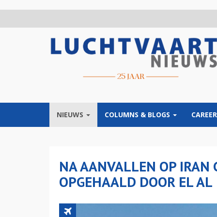
Overslaan
en
naar
de
inhoud
gaan
NIEUWS
COLUMNS & BLOGS
CAREER
NA AANVALLEN OP IRAN 
OPGEHAALD DOOR EL AL