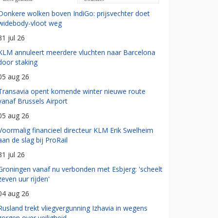
Donkere wolken boven IndiGo: prijsvechter doet
widebody-vloot weg
31 jul 26
KLM annuleert meerdere vluchten naar Barcelona
door staking
05 aug 26
Transavia opent komende winter nieuwe route
vanaf Brussels Airport
05 aug 26
Voormalig financieel directeur KLM Erik Swelheim
aan de slag bij ProRail
31 jul 26
Groningen vanaf nu verbonden met Esbjerg: 'scheelt
zeven uur rijden'
04 aug 26
Rusland trekt vliegvergunning Izhavia in wegens
zorgen over veiligheid