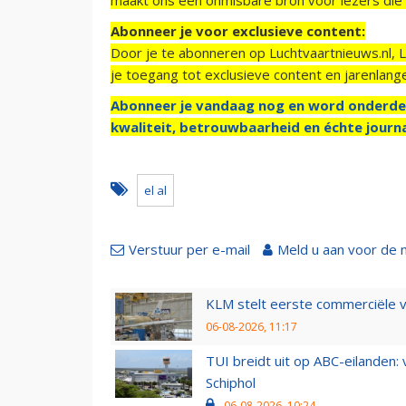
Abonneer je voor exclusieve content:
Door je te abonneren op Luchtvaartnieuws.nl, 
je toegang tot exclusieve content en jarenlang
Abonneer je vandaag nog en word onderde
kwaliteit, betrouwbaarheid en échte journa
el al
Verstuur per e-mail
Meld u aan voor de 
KLM stelt eerste commerciële v
06-08-2026, 11:17
TUI breidt uit op ABC-eilanden:
Schiphol
06-08-2026, 10:24