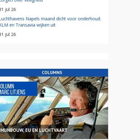
31 jul 26
Luchthavens Napels maand dicht voor onderhoud:
KLM en Transavia wijken uit
31 jul 26
COLUMNS
MIJNBOUW, EU EN LUCHTVAART