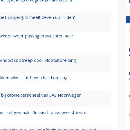
t Esbjerg: 'scheelt zeven uur rijden'
 winter weer passagiersvluchten naar
ernood in: streep door vlootuitbreiding
ukken winst Lufthansa hard omlaag
 bij cabinepersoneel van SAS Noorwegen
voor zelfgemaakt Russisch passagierstoestel
nen reizigers van ‘hoofdpijn bezorgend’ easyJet