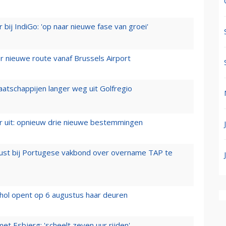
 bij IndiGo: 'op naar nieuwe fase van groei'
 nieuwe route vanaf Brussels Airport
aatschappijen langer weg uit Golfregio
er uit: opnieuw drie nieuwe bestemmingen
rust bij Portugese vakbond over overname TAP te
hol opent op 6 augustus haar deuren
t Esbjerg: 'scheelt zeven uur rijden'