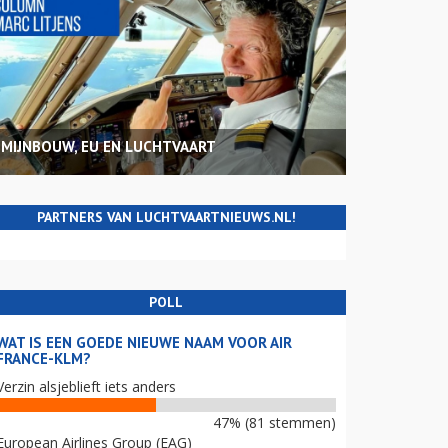
MIJNBOUW, EU EN LUCHTVAART
PARTNERS VAN LUCHTVAARTNIEUWS.NL!
POLL
WAT IS EEN GOEDE NIEUWE NAAM VOOR AIR
FRANCE-KLM?
Verzin alsjeblieft iets anders
47% (81 stemmen)
European Airlines Group (EAG)