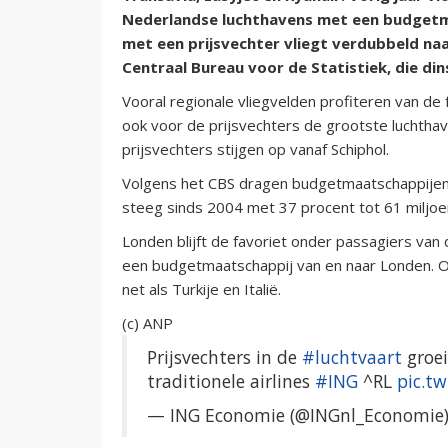
Nederlandse luchthavens met een budgetmaa
met een prijsvechter vliegt verdubbeld naar 
Centraal Bureau voor de Statistiek, die d
Vooral regionale vliegvelden profiteren van de 
ook voor de prijsvechters de grootste luchthav
prijsvechters stijgen op vanaf Schiphol.
Volgens het CBS dragen budgetmaatschappijen f
steeg sinds 2004 met 37 procent tot 61 miljoe
Londen blijft de favoriet onder passagiers van 
een budgetmaatschappij van en naar Londen. O
net als Turkije en Italië.
(c) ANP
Prijsvechters in de
#luchtvaart
groei
traditionele airlines
#ING
^RL
pic.t
— ING Economie (@INGnl_Economie