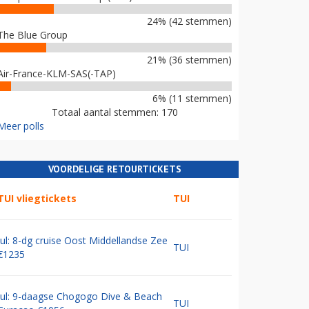
24% (42 stemmen)
The Blue Group
21% (36 stemmen)
Air-France-KLM-SAS(-TAP)
6% (11 stemmen)
Totaal aantal stemmen: 170
Meer polls
VOORDELIGE RETOURTICKETS
TUI vliegtickets
TUI
Jul: 8-dg cruise Oost Middellandse Zee
TUI
€1235
Jul: 9-daagse Chogogo Dive & Beach
TUI