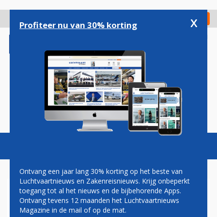
Overslaan
en
x
Digitaal Magazine
Registreer
Check in
naar
Profiteer nu van 30% korting
de
inhoud
gaan
Magazine
Podcasts
Vacatures
Toggl
naviga
Ontvang een jaar lang 30% korting op het beste van
Luchtvaartnieuws en Zakenreisnieuws. Krijg onbeperkt
toegang tot al het nieuws en de bijbehorende Apps.
NIEUWKOMER OTT AIRLINES
Ontvang tevens 12 maanden het Luchtvaartnieuws
OP PAD MET CHINESE
Magazine in de mail of op de mat.