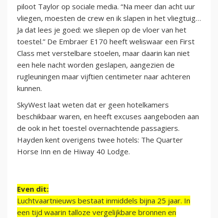
piloot Taylor op sociale media. “Na meer dan acht uur
vliegen, moesten de crew en ik slapen in het vliegtuig…
Ja dat lees je goed: we sliepen op de vloer van het
toestel.” De Embraer E170 heeft weliswaar een First
Class met verstelbare stoelen, maar daarin kan niet
een hele nacht worden geslapen, aangezien de
rugleuningen maar vijftien centimeter naar achteren
kunnen.
SkyWest laat weten dat er geen hotelkamers
beschikbaar waren, en heeft excuses aangeboden aan
de ook in het toestel overnachtende passagiers.
Hayden kent overigens twee hotels: The Quarter
Horse Inn en de Hiway 40 Lodge.
Even dit:
Luchtvaartnieuws bestaat inmiddels bijna 25 jaar. In
een tijd waarin talloze vergelijkbare bronnen en