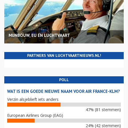
MIJNBOUW, EU EN LUCHTVAART
PARTNERS VAN LUCHTVAARTNIEUWS.NL!
POLL
WAT IS EEN GOEDE NIEUWE NAAM VOOR AIR FRANCE-KLM?
Verzin alsjeblieft iets anders
47% (81 stemmen)
European Airlines Group (EAG)
24% (42 stemmen)