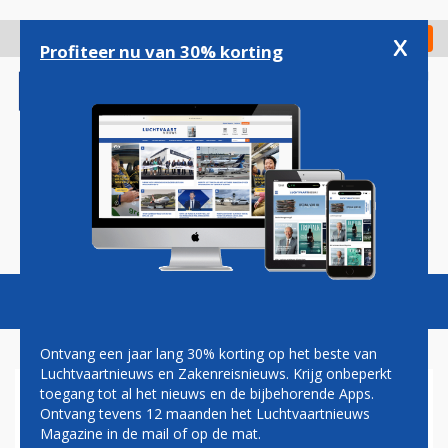
Overslaan
en
x
Digitaal Magazine
Registreer
Check in
naar
Profiteer nu van 30% korting
de
inhoud
gaan
Magazine
Podcasts
Vacatures
Toggl
naviga
Ontvang een jaar lang 30% korting op het beste van
Luchtvaartnieuws en Zakenreisnieuws. Krijg onbeperkt
toegang tot al het nieuws en de bijbehorende Apps.
PILOOT EN CREW VAN
Ontvang tevens 12 maanden het Luchtvaartnieuws
SKYWEST SLAPEN
Magazine in de mail of op de mat.