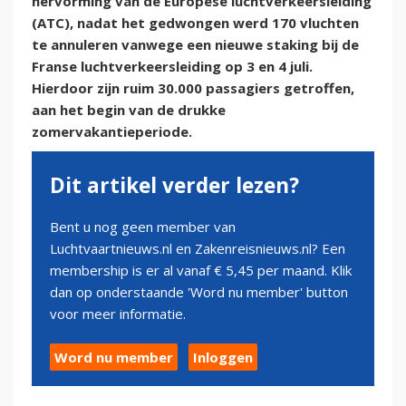
hervorming van de Europese luchtverkeersleiding
(ATC), nadat het gedwongen werd 170 vluchten
te annuleren vanwege een nieuwe staking bij de
Franse luchtverkeersleiding op 3 en 4 juli.
Hierdoor zijn ruim 30.000 passagiers getroffen,
aan het begin van de drukke
zomervakantieperiode.
Dit artikel verder lezen?
Bent u nog geen member van
Luchtvaartnieuws.nl en Zakenreisnieuws.nl? Een
membership is er al vanaf € 5,45 per maand. Klik
dan op onderstaande 'Word nu member' button
voor meer informatie.
Word nu member
Inloggen