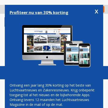
Overslaan
en
x
Digitaal Magazine
Registreer
Check in
naar
Profiteer nu van 30% korting
de
inhoud
gaan
Magazine
Podcasts
Vacatures
Toggl
naviga
Ontvang een jaar lang 30% korting op het beste van
Luchtvaartnieuws en Zakenreisnieuws. Krijg onbeperkt
toegang tot al het nieuws en de bijbehorende Apps.
RYANAIR SMEEKT VON DER
Ontvang tevens 12 maanden het Luchtvaartnieuws
LEYEN OM HERVORMING
Magazine in de mail of op de mat.