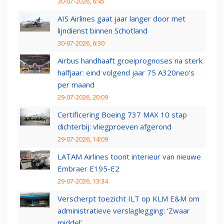
30-07-2026, 6:45
AIS Airlines gaat jaar langer door met
lijndienst binnen Schotland
30-07-2026, 6:30
Airbus handhaaft groeiprognoses na sterk
halfjaar: eind volgend jaar 75 A320neo’s
per maand
29-07-2026, 20:09
Certificering Boeing 737 MAX 10 stap
dichterbij: vliegproeven afgerond
29-07-2026, 14:09
LATAM Airlines toont interieur van nieuwe
Embraer E195-E2
29-07-2026, 13:34
Verscherpt toezicht ILT op KLM E&M om
administratieve verslaglegging: ‘Zwaar
middel’