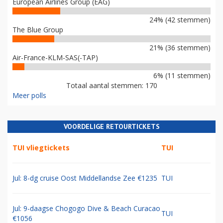
European Airlines Group (EAG)
24% (42 stemmen)
The Blue Group
21% (36 stemmen)
Air-France-KLM-SAS(-TAP)
6% (11 stemmen)
Totaal aantal stemmen: 170
Meer polls
VOORDELIGE RETOURTICKETS
TUI vliegtickets
TUI
Jul: 8-dg cruise Oost Middellandse Zee €1235
TUI
Jul: 9-daagse Chogogo Dive & Beach Curacao
TUI
€1056