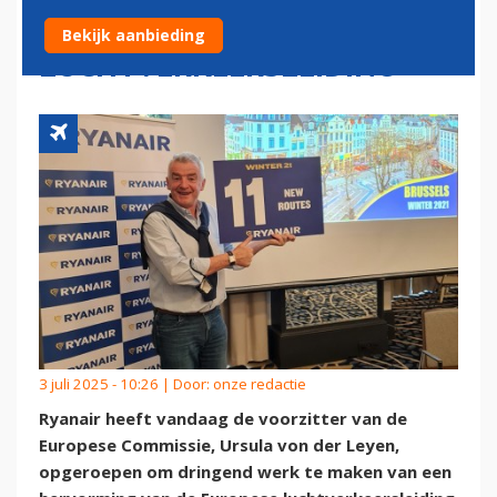
EUROPESE
Bekijk aanbieding
LUCHTVERKEERSLEIDING
3 juli 2025 - 10:26 | Door:
onze redactie
Ryanair heeft vandaag de voorzitter van de
Europese Commissie, Ursula von der Leyen,
opgeroepen om dringend werk te maken van een