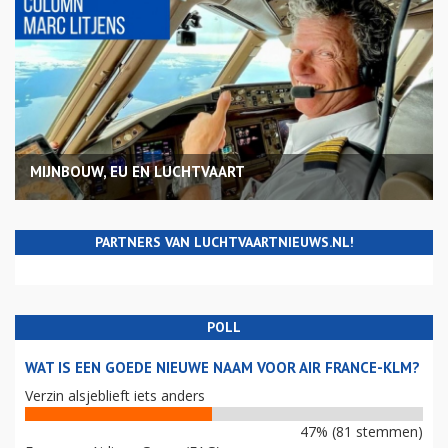
MIJNBOUW, EU EN LUCHTVAART
PARTNERS VAN LUCHTVAARTNIEUWS.NL!
POLL
WAT IS EEN GOEDE NIEUWE NAAM VOOR AIR FRANCE-KLM?
Verzin alsjeblieft iets anders
47% (81 stemmen)