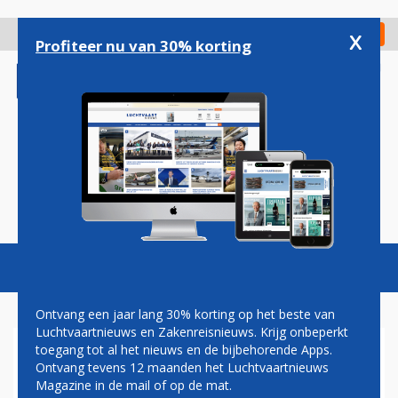
Overslaan
en
x
Digitaal Magazine
Registreer
Check in
naar
Profiteer nu van 30% korting
de
inhoud
gaan
Magazine
Podcasts
Vacatures
Toggl
naviga
Ontvang een jaar lang 30% korting op het beste van
Luchtvaartnieuws en Zakenreisnieuws. Krijg onbeperkt
toegang tot al het nieuws en de bijbehorende Apps.
SPIRIT AIRLINES VRAAGT
Ontvang tevens 12 maanden het Luchtvaartnieuws
VOOR TWEEDE KEER IN EEN
Magazine in de mail of op de mat.