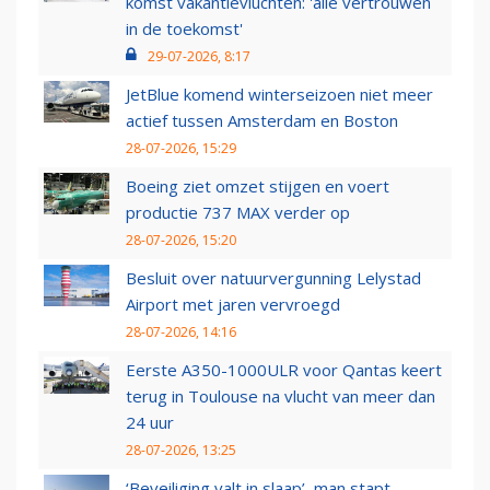
komst vakantievluchten: 'alle vertrouwen
in de toekomst'
29-07-2026, 8:17
JetBlue komend winterseizoen niet meer
actief tussen Amsterdam en Boston
28-07-2026, 15:29
Boeing ziet omzet stijgen en voert
productie 737 MAX verder op
28-07-2026, 15:20
Besluit over natuurvergunning Lelystad
Airport met jaren vervroegd
28-07-2026, 14:16
Eerste A350-1000ULR voor Qantas keert
terug in Toulouse na vlucht van meer dan
24 uur
28-07-2026, 13:25
‘Beveiliging valt in slaap’, man stapt