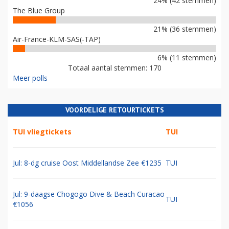
24% (42 stemmen)
The Blue Group
21% (36 stemmen)
Air-France-KLM-SAS(-TAP)
6% (11 stemmen)
Totaal aantal stemmen: 170
Meer polls
VOORDELIGE RETOURTICKETS
TUI vliegtickets
TUI
Jul: 8-dg cruise Oost Middellandse Zee €1235
TUI
Jul: 9-daagse Chogogo Dive & Beach Curacao
TUI
€1056