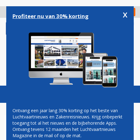
Overslaan
en
x
Digitaal Magazine
Registreer
Check in
naar
Profiteer nu van 30% korting
de
inhoud
gaan
Magazine
Podcasts
Vacatures
Toggl
naviga
Ontvang een jaar lang 30% korting op het beste van
Luchtvaartnieuws en Zakenreisnieuws. Krijg onbeperkt
toegang tot al het nieuws en de bijbehorende Apps.
SUNCLASS AIRLINES
Ontvang tevens 12 maanden het Luchtvaartnieuws
ONTVANGT EERSTE AIRBUS
Magazine in de mail of op de mat.