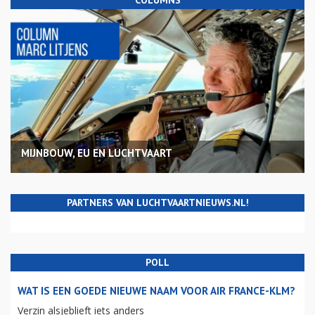
COLUMNS
MIJNBOUW, EU EN LUCHTVAART
PARTNERS VAN LUCHTVAARTNIEUWS.NL!
POLL
WAT IS EEN GOEDE NIEUWE NAAM VOOR AIR FRANCE-KLM?
Verzin alsjeblieft iets anders