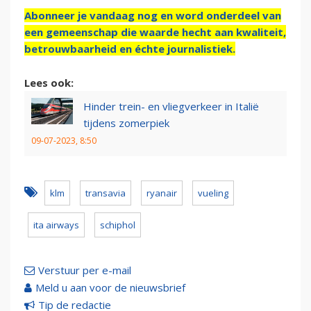
Abonneer je vandaag nog en word onderdeel van
een gemeenschap die waarde hecht aan kwaliteit,
betrouwbaarheid en échte journalistiek.
Lees ook:
Hinder trein- en vliegverkeer in Italië
tijdens zomerpiek
09-07-2023, 8:50
klm
transavia
ryanair
vueling
ita airways
schiphol
Verstuur per e-mail
Meld u aan voor de nieuwsbrief
Tip de redactie