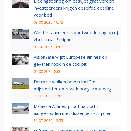
Biedingsoorlog om easyJet gaat verder:
investeerders krijgen dezelfde deadline
voor bod
03-08-2026, 10:43
WestJet annuleert voor tweede dag op rij
vlucht naar Schiphol
03-08-2026, 10:02
VisionSafe wijst Europese airlines op
gevaren rook in de cockpit
01-08-2026, 8:00
Donkere wolken boven IndiGo:
prijsvechter doet widebody-vloot weg
31-07-2026, 22:01
Malaysia Airlines-piloot na vlucht
aangehouden met duizenden xtc-pillen
31-07-2026, 13:55
Lufthansa Group: nieuwe CEO’s voor