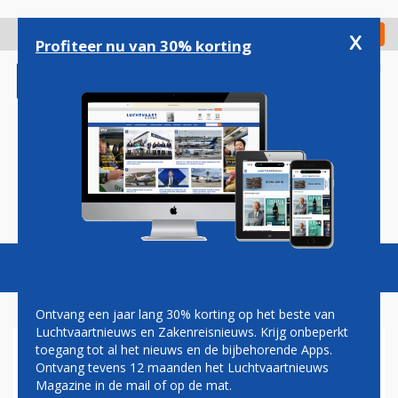
Overslaan
en
x
Digitaal Magazine
Registreer
Check in
naar
Profiteer nu van 30% korting
de
inhoud
gaan
Magazine
Podcasts
Vacatures
Toggl
naviga
Ontvang een jaar lang 30% korting op het beste van
Luchtvaartnieuws en Zakenreisnieuws. Krijg onbeperkt
toegang tot al het nieuws en de bijbehorende Apps.
TIENTALLEN VLUCHTEN
Ontvang tevens 12 maanden het Luchtvaartnieuws
TUSSEN NEDERLAND EN
Magazine in de mail of op de mat.