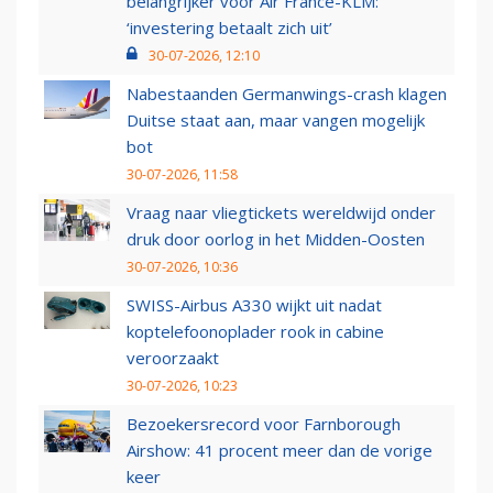
belangrijker voor Air France-KLM:
‘investering betaalt zich uit’
30-07-2026, 12:10
Nabestaanden Germanwings-crash klagen
Duitse staat aan, maar vangen mogelijk
bot
30-07-2026, 11:58
Vraag naar vliegtickets wereldwijd onder
druk door oorlog in het Midden-Oosten
30-07-2026, 10:36
SWISS-Airbus A330 wijkt uit nadat
koptelefoonoplader rook in cabine
veroorzaakt
30-07-2026, 10:23
Bezoekersrecord voor Farnborough
Airshow: 41 procent meer dan de vorige
keer