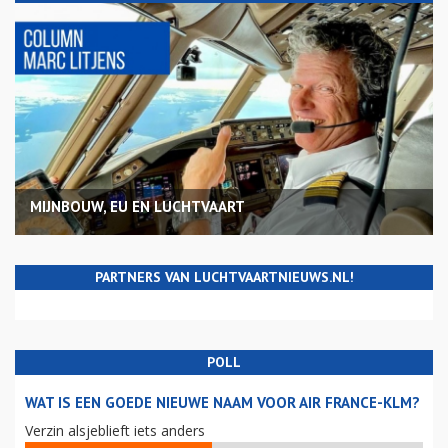
MIJNBOUW, EU EN LUCHTVAART
PARTNERS VAN LUCHTVAARTNIEUWS.NL!
POLL
WAT IS EEN GOEDE NIEUWE NAAM VOOR AIR FRANCE-KLM?
Verzin alsjeblieft iets anders