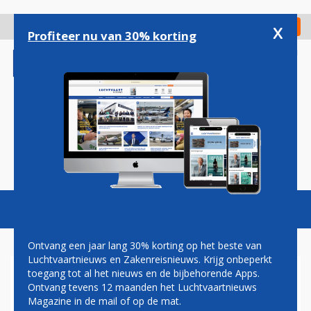
Overslaan
en
x
Digitaal Magazine
Registreer
Check in
naar
Profiteer nu van 30% korting
de
inhoud
gaan
Magazine
Podcasts
Vacatures
Toggl
naviga
Ontvang een jaar lang 30% korting op het beste van
Luchtvaartnieuws en Zakenreisnieuws. Krijg onbeperkt
toegang tot al het nieuws en de bijbehorende Apps.
TRANSAVIA BELOONT
Ontvang tevens 12 maanden het Luchtvaartnieuws
BEAUTYBANK MET PETER J.
Magazine in de mail of op de mat.