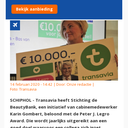
LEGRO AWARD
Bekijk aanbieding
14 februari 2020 - 14:42 | Door:
Onze redactie
|
Foto: Transavia
SCHIPHOL - Transavia heeft Stichting de
BeautyBank, een initiatief van cabinemedewerker
Karin Gombert, beloond met de Peter J. Legro
Award. Die wordt jaarlijks uitgereikt aan een
goed doel waarvoor een collega zich inzet.