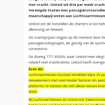
met vracht. United wil drie per week vrach
Verenigde Staten met passagierstoestelle
maatschappij weten aan
Luchtvaartnieuws
United zet de toestellen als charters in ten b
afkomstig uit Newark.
De vrachtprijzen stijgen op dit moment door het
passagiersvliegtuigen, als gevolg van de opsch
coronavirus.
De Boeing 777-300ER, waar United mee vliegt o
relatief veel vrachtruimte. United heeft overigens
Even dit:
Luchtvaartnieuws bestaat inmiddels bijna 25 jaa
nieuwkomers met veel minder historie om aand
platforms te hebben die niet alleen nieuws bre
doen.
Bij Luchtvaartnieuws en zustersite Zakenreisn
het leveren van het meest actuele en onafhankel