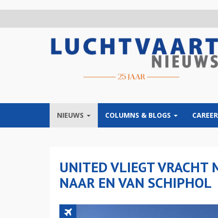
Overslaan
en
naar
de
inhoud
gaan
NIEUWS
COLUMNS & BLOGS
CAREER
UNITED VLIEGT VRACHT 
NAAR EN VAN SCHIPHOL