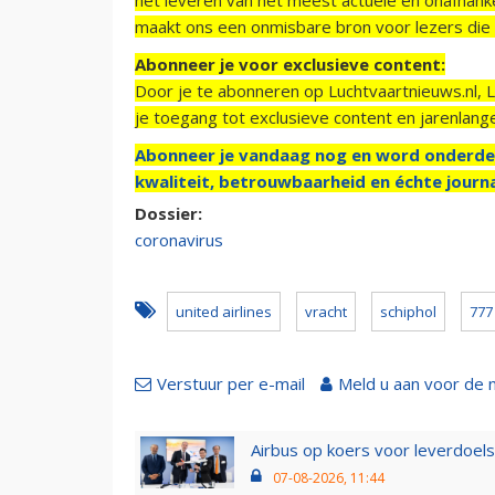
maakt ons een onmisbare bron voor lezers die g
Abonneer je voor exclusieve content:
Door je te abonneren op Luchtvaartnieuws.nl, 
je toegang tot exclusieve content en jarenlang
Abonneer je vandaag nog en word onderde
kwaliteit, betrouwbaarheid en échte journa
Dossier:
coronavirus
united airlines
vracht
schiphol
777
Verstuur per e-mail
Meld u aan voor de 
Airbus op koers voor leverdoelst
07-08-2026, 11:44