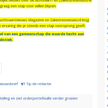
raag een stap voor willen blijven.
Luchtvaartnieuws Magazine en Zakenreisnieuws.nl krijg
e ervaring die je steeds een stap voorsprong geeft.
el van een gemeenschap die waarde hecht aan
listiek.
nieuwsbrief
Tip de redactie
elling en ziet orderportefeuille verder groeien