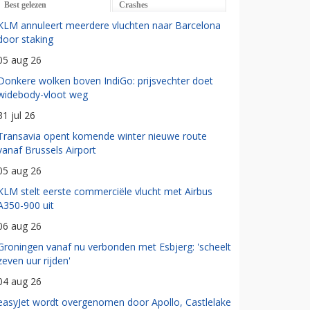
Best gelezen
Crashes
KLM annuleert meerdere vluchten naar Barcelona
door staking
05 aug 26
Donkere wolken boven IndiGo: prijsvechter doet
widebody-vloot weg
31 jul 26
Transavia opent komende winter nieuwe route
vanaf Brussels Airport
05 aug 26
KLM stelt eerste commerciële vlucht met Airbus
A350-900 uit
06 aug 26
Groningen vanaf nu verbonden met Esbjerg: 'scheelt
zeven uur rijden'
04 aug 26
easyJet wordt overgenomen door Apollo, Castlelake