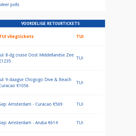
Meer polls
VOORDELIGE RETOURTICKETS
TUI vliegtickets
TUI
Jul: 8-dg cruise Oost Middellandse Zee
TUI
€1235
Jul: 9-daagse Chogogo Dive & Beach
TUI
Curacao €1056
Sep: Amsterdam - Curacao €569
TUI
Sep: Amsterdam - Aruba €614
TUI