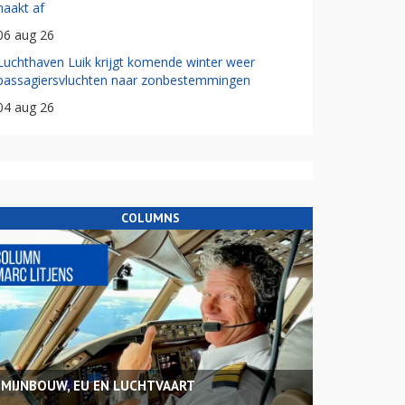
haakt af
06 aug 26
Luchthaven Luik krijgt komende winter weer
passagiersvluchten naar zonbestemmingen
04 aug 26
COLUMNS
MIJNBOUW, EU EN LUCHTVAART