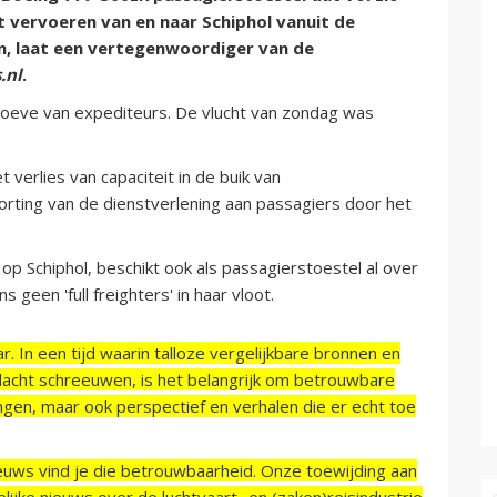
t vervoeren van en naar Schiphol vanuit de
n, laat een vertegenwoordiger van de
.nl
.
ehoeve van expediteurs. De vlucht van zondag was
 verlies van capaciteit in de buik van
orting van de dienstverlening aan passagiers door het
p Schiphol, beschikt ook als passagierstoestel al over
 geen 'full freighters' in haar vloot.
r. In een tijd waarin talloze vergelijkbare bronnen en
acht schreeuwen, is het belangrijk om betrouwbare
ngen, maar ook perspectief en verhalen die er echt toe
ieuws vind je die betrouwbaarheid. Onze toewijding aan
ijke nieuws over de luchtvaart- en (zaken)reisindustrie