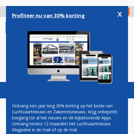
Overslaan
en
x
Digitaal Magazine
Registreer
Check in
naar
Profiteer nu van 30% korting
de
inhoud
gaan
Magazine
Podcasts
Vacatures
Toggl
naviga
Ontvang een jaar lang 30% korting op het beste van
Luchtvaartnieuws en Zakenreisnieuws. Krijg onbeperkt
toegang tot al het nieuws en de bijbehorende Apps.
VIRGIN ATLANTIC VAN
Ontvang tevens 12 maanden het Luchtvaartnieuws
MANCHESTER NAAR SAN
Magazine in de mail of op de mat.