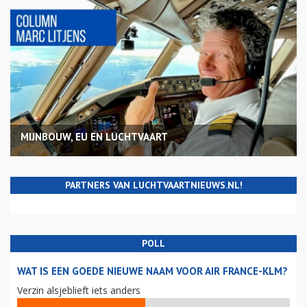
MIJNBOUW, EU EN LUCHTVAART
PARTNERS VAN LUCHTVAARTNIEUWS.NL!
POLL
WAT IS EEN GOEDE NIEUWE NAAM VOOR AIR FRANCE-KLM?
Verzin alsjeblieft iets anders