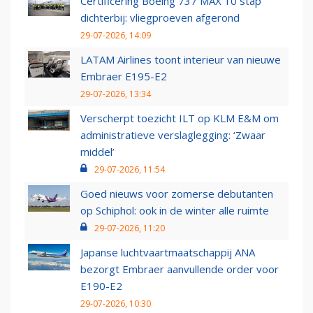
Certificering Boeing 737 MAX 10 stap
dichterbij: vliegproeven afgerond
29-07-2026, 14:09
LATAM Airlines toont interieur van nieuwe
Embraer E195-E2
29-07-2026, 13:34
Verscherpt toezicht ILT op KLM E&M om
administratieve verslaglegging: ‘Zwaar
middel’
29-07-2026, 11:54
Goed nieuws voor zomerse debutanten
op Schiphol: ook in de winter alle ruimte
29-07-2026, 11:20
Japanse luchtvaartmaatschappij ANA
bezorgt Embraer aanvullende order voor
E190-E2
29-07-2026, 10:30