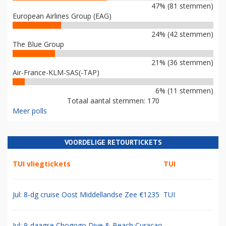
47% (81 stemmen)
European Airlines Group (EAG)
24% (42 stemmen)
The Blue Group
21% (36 stemmen)
Air-France-KLM-SAS(-TAP)
6% (11 stemmen)
Totaal aantal stemmen: 170
Meer polls
VOORDELIGE RETOURTICKETS
TUI vliegtickets
TUI
Jul: 8-dg cruise Oost Middellandse Zee €1235
TUI
Jul: 9-daagse Chogogo Dive & Beach Curacao