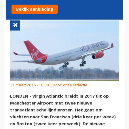
FRANCISCO EN BOSTON
Bekijk aanbieding
31 maart 2016 - 10:30 | Door:
onze redactie
LONDEN - Virgin Atlantic breidt in 2017 uit op
Manchester Airport met twee nieuwe
transatlantische lijndiensten. Het gaat om
vluchten naar San Francisco (drie keer per week)
en Boston (twee keer per week). De nieuwe