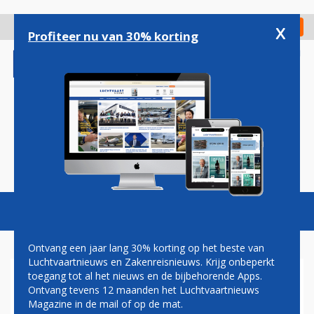
Overslaan
en
x
Digitaal Magazine
Registreer
Check in
naar
Profiteer nu van 30% korting
de
inhoud
gaan
Magazine
Podcasts
Vacatures
Toggl
naviga
Ontvang een jaar lang 30% korting op het beste van
Luchtvaartnieuws en Zakenreisnieuws. Krijg onbeperkt
toegang tot al het nieuws en de bijbehorende Apps.
FRANS
Ontvang tevens 12 maanden het Luchtvaartnieuws
AFHANDELINGSBEDRIJF
Magazine in de mail of op de mat.