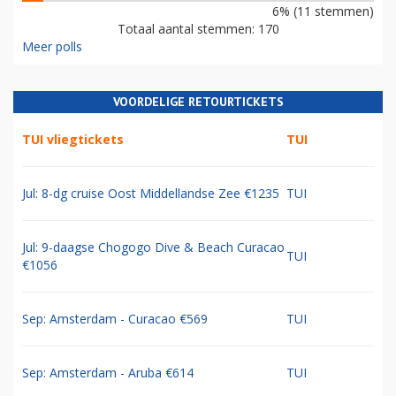
6% (11 stemmen)
Totaal aantal stemmen: 170
Meer polls
VOORDELIGE RETOURTICKETS
TUI vliegtickets
TUI
Jul: 8-dg cruise Oost Middellandse Zee €1235
TUI
Jul: 9-daagse Chogogo Dive & Beach Curacao
TUI
€1056
Sep: Amsterdam - Curacao €569
TUI
Sep: Amsterdam - Aruba €614
TUI