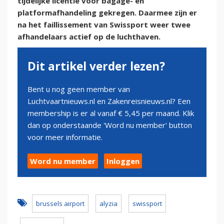
tijdelijke licentie voor bagage- en
platformafhandeling gekregen. Daarmee zijn er
na het faillissement van Swissport weer twee
afhandelaars actief op de luchthaven.
Dit artikel verder lezen?
Bent u nog geen member van
Luchtvaartnieuws.nl en Zakenreisnieuws.nl? Een
membership is er al vanaf € 5,45 per maand. Klik
dan op onderstaande 'Word nu member' button
voor meer informatie.
Word nu member
Inloggen
brussels airport
alyzia
swissport