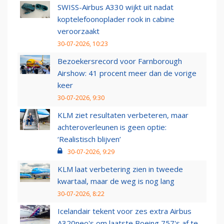
SWISS-Airbus A330 wijkt uit nadat
koptelefoonoplader rook in cabine
veroorzaakt
30-07-2026, 10:23
Bezoekersrecord voor Farnborough
Airshow: 41 procent meer dan de vorige
keer
30-07-2026, 9:30
KLM ziet resultaten verbeteren, maar
achteroverleunen is geen optie:
‘Realistisch blijven’
30-07-2026, 9:29
KLM laat verbetering zien in tweede
kwartaal, maar de weg is nog lang
30-07-2026, 8:22
Icelandair tekent voor zes extra Airbus
A320neo's om laatste Boeing 757's af te