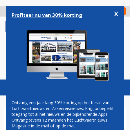
Overslaan
en
x
Digitaal Magazine
Registreer
Check in
naar
Profiteer nu van 30% korting
de
inhoud
gaan
Magazine
Podcasts
Vacatures
Toggl
naviga
Ontvang een jaar lang 30% korting op het beste van
Luchtvaartnieuws en Zakenreisnieuws. Krijg onbeperkt
toegang tot al het nieuws en de bijbehorende Apps.
'GEEN SPRAKE VAN DREIGEND
Ontvang tevens 12 maanden het Luchtvaartnieuws
FINANCIEEL ZWAAR WEER
Magazine in de mail of op de mat.