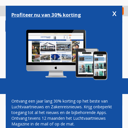
Overslaan
en
x
Digitaal Magazine
Registreer
Check in
naar
Profiteer nu van 30% korting
de
inhoud
gaan
Magazine
Podcasts
Vacatures
Toggl
naviga
Ontvang een jaar lang 30% korting op het beste van
Luchtvaartnieuws en Zakenreisnieuws. Krijg onbeperkt
toegang tot al het nieuws en de bijbehorende Apps.
KLM, LUFTHANSA GROEP EN
Ontvang tevens 12 maanden het Luchtvaartnieuws
LOT NAAR NIEUWE
Magazine in de mail of op de mat.