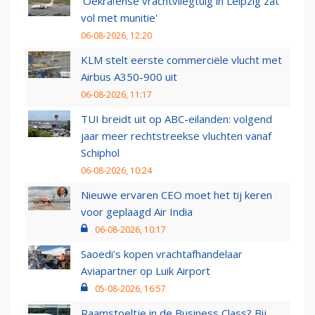
'Oekraïense vrachtvliegtuig in Leipzig zat
vol met munitie'
06-08-2026, 12:20
KLM stelt eerste commerciële vlucht met
Airbus A350-900 uit
06-08-2026, 11:17
TUI breidt uit op ABC-eilanden: volgend
jaar meer rechtstreekse vluchten vanaf
Schiphol
06-08-2026, 10:24
Nieuwe ervaren CEO moet het tij keren
voor geplaagd Air India
06-08-2026, 10:17
Saoedi’s kopen vrachtafhandelaar
Aviapartner op Luik Airport
05-08-2026, 16:57
Raamstoeltje in de Business Class? Bij