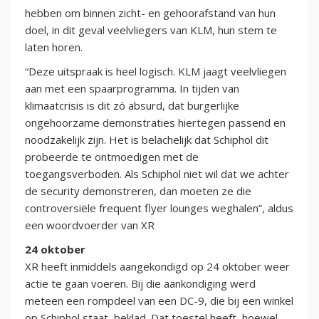
hebben om binnen zicht- en gehoorafstand van hun
doel, in dit geval veelvliegers van KLM, hun stem te
laten horen.
“Deze uitspraak is heel logisch. KLM jaagt veelvliegen
aan met een spaarprogramma. In tijden van
klimaatcrisis is dit zó absurd, dat burgerlijke
ongehoorzame demonstraties hiertegen passend en
noodzakelijk zijn. Het is belachelijk dat Schiphol dit
probeerde te ontmoedigen met de
toegangsverboden. Als Schiphol niet wil dat we achter
de security demonstreren, dan moeten ze die
controversiële frequent flyer lounges weghalen”, aldus
een woordvoerder van XR
24 oktober
XR heeft inmiddels aangekondigd op 24 oktober weer
actie te gaan voeren. Bij die aankondiging werd
meteen een rompdeel van een DC-9, die bij een winkel
op Schiphol staat, beklad. Dat toestel heeft, hoewel