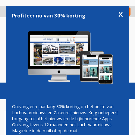
Overslaan
en
x
Digitaal Magazine
Registreer
Check in
naar
Profiteer nu van 30% korting
de
inhoud
gaan
Magazine
Podcasts
Vacatures
Toggl
naviga
Ontvang een jaar lang 30% korting op het beste van
Luchtvaartnieuws en Zakenreisnieuws. Krijg onbeperkt
toegang tot al het nieuws en de bijbehorende Apps.
RECHTER GEEFT
Ontvang tevens 12 maanden het Luchtvaartnieuws
KLIMAATACTIVISTEN VRIJ
Magazine in de mail of op de mat.