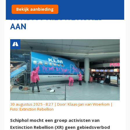
SPEL OP SCHIPHOL: XR
Bekijk aanbieding
KONDIGT NIEUWE ACTIES
AAN
30 augustus 2025 - 8:27 | Door:
Klaas-Jan van Woerkom
|
Foto: Extinction Rebellion
Schiphol mocht een groep activisten van
Extinction Rebellion (XR) geen gebiedsverbod