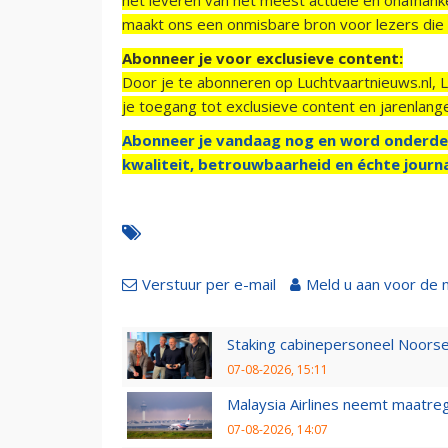
maakt ons een onmisbare bron voor lezers die g
Abonneer je voor exclusieve content:
Door je te abonneren op Luchtvaartnieuws.nl, 
je toegang tot exclusieve content en jarenlang
Abonneer je vandaag nog en word onderde
kwaliteit, betrouwbaarheid en échte journa
Verstuur per e-mail
Meld u aan voor de 
Staking cabinepersoneel Noorse
07-08-2026, 15:11
Malaysia Airlines neemt maatreg
07-08-2026, 14:07