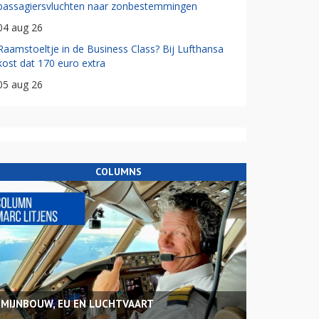
passagiersvluchten naar zonbestemmingen
04 aug 26
Raamstoeltje in de Business Class? Bij Lufthansa
kost dat 170 euro extra
05 aug 26
COLUMNS
MIJNBOUW, EU EN LUCHTVAART