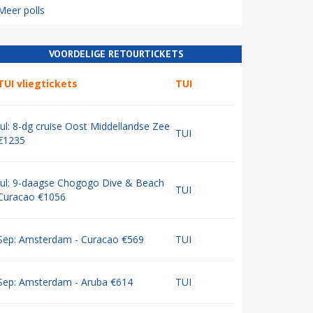
Meer polls
VOORDELIGE RETOURTICKETS
TUI vliegtickets
TUI
Jul: 8-dg cruise Oost Middellandse Zee
TUI
€1235
Jul: 9-daagse Chogogo Dive & Beach
TUI
Curacao €1056
Sep: Amsterdam - Curacao €569
TUI
Sep: Amsterdam - Aruba €614
TUI