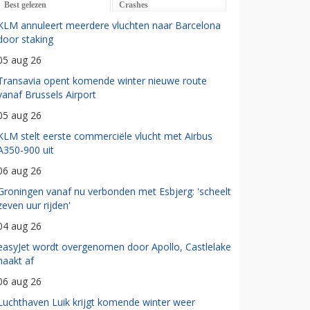
Best gelezen
Crashes
KLM annuleert meerdere vluchten naar Barcelona
door staking
05 aug 26
Transavia opent komende winter nieuwe route
vanaf Brussels Airport
05 aug 26
KLM stelt eerste commerciële vlucht met Airbus
A350-900 uit
06 aug 26
Groningen vanaf nu verbonden met Esbjerg: 'scheelt
zeven uur rijden'
04 aug 26
easyJet wordt overgenomen door Apollo, Castlelake
haakt af
06 aug 26
Luchthaven Luik krijgt komende winter weer