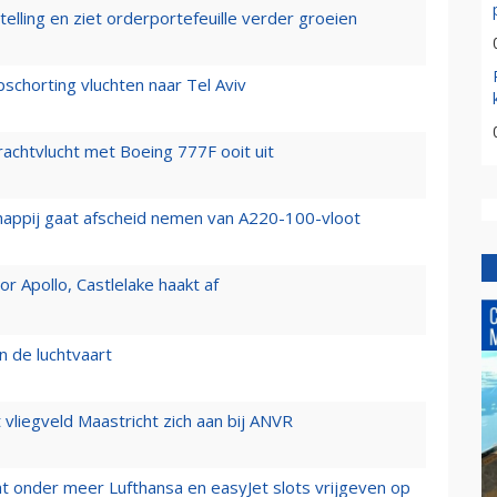
elling en ziet orderportefeuille verder groeien
chorting vluchten naar Tel Aviv
vrachtvlucht met Boeing 777F ooit uit
happij gaat afscheid nemen van A220-100-vloot
 Apollo, Castlelake haakt af
n de luchtvaart
t vliegveld Maastricht zich aan bij ANVR
t onder meer Lufthansa en easyJet slots vrijgeven op