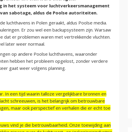
ng in het systeem voor luchtverkeersmanagement
van sabotage, aldus de Poolse autoriteiten.
de luchthavens in Polen geraakt, aldus Poolse media.
nuleringen. Er zou wel een backupsysteem zijn. Warsaw
de dat er problemen waren met vertrekkende vluchten.
eel later weer normaal.
ringen op andere Poolse luchthavens, waaronder
teiten hebben het probleem opgelost, zonder verdere
keer gaat weer volgens planning.
r. In een tijd waarin talloze vergelijkbare bronnen en
acht schreeuwen, is het belangrijk om betrouwbare
ngen, maar ook perspectief en verhalen die er echt toe
ieuws vind je die betrouwbaarheid. Onze toewijding aan
ijke nieuws over de luchtvaart- en (zaken)reisindustrie