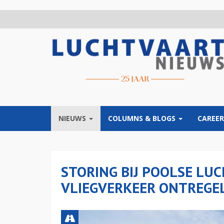
Overslaan
en
naar
de
inhoud
gaan
NIEUWS
COLUMNS & BLOGS
CAREER
STORING BIJ POOLSE LU
VLIEGVERKEER ONTREGE