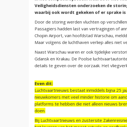
Veiligheidsdiensten onderzoeken de stori
waarbij ook wordt gekeken of er sprake is 
Door de storing werden vluchten op verschillen
Passagiers hadden last van vertragingen of an
Chopin Airport, van hoofdstad Warschau, meld
Maar volgens de luchthaven verliep alles niet v
Naast Warschau waren er ook tijdelijke versto
Gdansk en Krakau. De Poolse luchtvaartautori
details te geven over de oorzaak. Het vliegver
Even dit:
Luchtvaartnieuws bestaat inmiddels bijna 25 jaa
nieuwkomers met veel minder historie om aand
platforms te hebben die niet alleen nieuws bre
doen.
Bij Luchtvaartnieuws en zustersite Zakenreisn
het leveren van het meest actuele en onafhankel