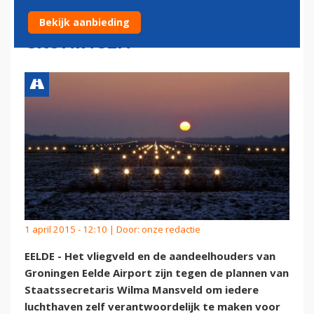
LUCHTVERKEERSLEIDING
Bekijk aanbieding
GRONINGEN
1 april 2015 - 12:10 | Door:
onze redactie
EELDE - Het vliegveld en de aandeelhouders van
Groningen Eelde Airport zijn tegen de plannen van
Staatssecretaris Wilma Mansveld om iedere
luchthaven zelf verantwoordelijk te maken voor