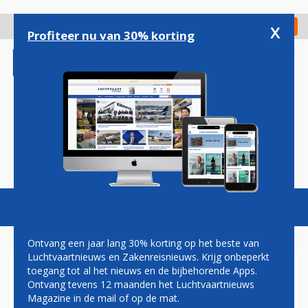
Overslaan
en
x
Digitaal Magazine
Registreer
Check in
naar
Profiteer nu van 30% korting
de
inhoud
gaan
Magazine
Podcasts
Vacatures
Toggl
naviga
Ontvang een jaar lang 30% korting op het beste van
Luchtvaartnieuws en Zakenreisnieuws. Krijg onbeperkt
toegang tot al het nieuws en de bijbehorende Apps.
STRIJD OVER BETALEN
Ontvang tevens 12 maanden het Luchtvaartnieuws
KOSTEN
Magazine in de mail of op de mat.