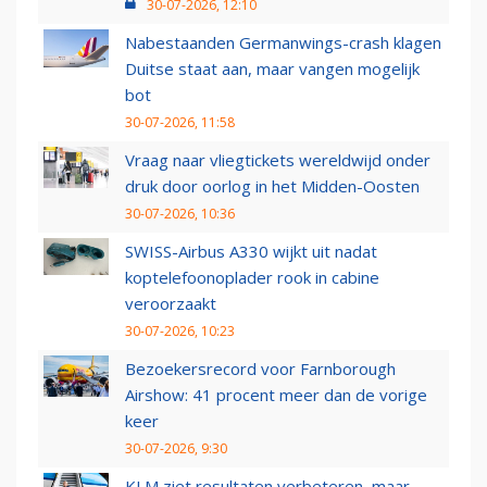
30-07-2026, 12:10
Nabestaanden Germanwings-crash klagen
Duitse staat aan, maar vangen mogelijk
bot
30-07-2026, 11:58
Vraag naar vliegtickets wereldwijd onder
druk door oorlog in het Midden-Oosten
30-07-2026, 10:36
SWISS-Airbus A330 wijkt uit nadat
koptelefoonoplader rook in cabine
veroorzaakt
30-07-2026, 10:23
Bezoekersrecord voor Farnborough
Airshow: 41 procent meer dan de vorige
keer
30-07-2026, 9:30
KLM ziet resultaten verbeteren, maar