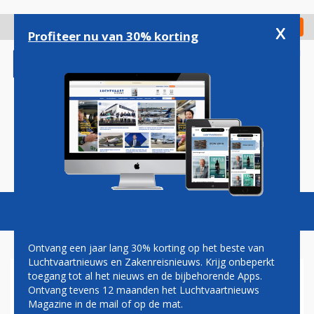
Overslaan
en
x
Digitaal Magazine
Registreer
Check in
naar
Profiteer nu van 30% korting
de
inhoud
gaan
Magazine
Podcasts
Vacatures
Toggl
naviga
Ontvang een jaar lang 30% korting op het beste van
Luchtvaartnieuws en Zakenreisnieuws. Krijg onbeperkt
toegang tot al het nieuws en de bijbehorende Apps.
VLOTTER RICHTING HET
Ontvang tevens 12 maanden het Luchtvaartnieuws
VLIEGTUIG OP EINDHOVEN
Magazine in de mail of op de mat.