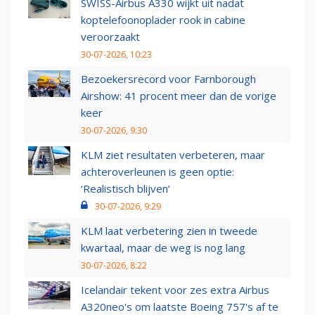
SWISS-Airbus A330 wijkt uit nadat
koptelefoonoplader rook in cabine
veroorzaakt
30-07-2026, 10:23
Bezoekersrecord voor Farnborough
Airshow: 41 procent meer dan de vorige
keer
30-07-2026, 9:30
KLM ziet resultaten verbeteren, maar
achteroverleunen is geen optie:
‘Realistisch blijven’
30-07-2026, 9:29
KLM laat verbetering zien in tweede
kwartaal, maar de weg is nog lang
30-07-2026, 8:22
Icelandair tekent voor zes extra Airbus
A320neo's om laatste Boeing 757's af te