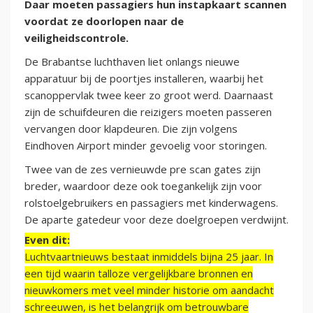
Daar moeten passagiers hun instapkaart scannen
voordat ze doorlopen naar de
veiligheidscontrole.
De Brabantse luchthaven liet onlangs nieuwe
apparatuur bij de poortjes installeren, waarbij het
scanoppervlak twee keer zo groot werd. Daarnaast
zijn de schuifdeuren die reizigers moeten passeren
vervangen door klapdeuren. Die zijn volgens
Eindhoven Airport minder gevoelig voor storingen.
Twee van de zes vernieuwde pre scan gates zijn
breder, waardoor deze ook toegankelijk zijn voor
rolstoelgebruikers en passagiers met kinderwagens.
De aparte gatedeur voor deze doelgroepen verdwijnt.
Even dit:
Luchtvaartnieuws bestaat inmiddels bijna 25 jaar. In
een tijd waarin talloze vergelijkbare bronnen en
nieuwkomers met veel minder historie om aandacht
schreeuwen, is het belangrijk om betrouwbare