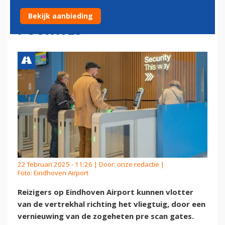
AIRPORT DOOR VERNIEUWDE
Bekijk aanbieding
POORTJES
22 februari 2025 - 11:26 | Door:
onze redactie
|
Foto: Eindhoven Airport
Reizigers op Eindhoven Airport kunnen vlotter
van de vertrekhal richting het vliegtuig, door een
vernieuwing van de zogeheten pre scan gates.