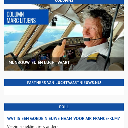
COLUMNS
MIJNBOUW, EU EN LUCHTVAART
PARTNERS VAN LUCHTVAARTNIEUWS.NL!
POLL
WAT IS EEN GOEDE NIEUWE NAAM VOOR AIR FRANCE-KLM?
Verzin alsjeblieft iets anders