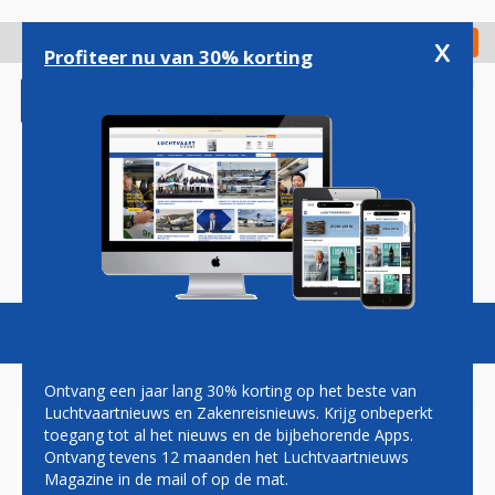
Overslaan
en
x
Digitaal Magazine
Registreer
Check in
naar
Profiteer nu van 30% korting
de
inhoud
gaan
Magazine
Podcasts
Vacatures
Toggl
naviga
Ontvang een jaar lang 30% korting op het beste van
Luchtvaartnieuws en Zakenreisnieuws. Krijg onbeperkt
toegang tot al het nieuws en de bijbehorende Apps.
F-16'S IN ACTIE OM
Ontvang tevens 12 maanden het Luchtvaartnieuws
RUSSISCHE
Magazine in de mail of op de mat.