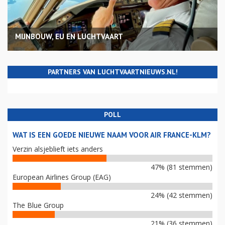
MIJNBOUW, EU EN LUCHTVAART
PARTNERS VAN LUCHTVAARTNIEUWS.NL!
POLL
WAT IS EEN GOEDE NIEUWE NAAM VOOR AIR FRANCE-KLM?
Verzin alsjeblieft iets anders
47% (81 stemmen)
European Airlines Group (EAG)
24% (42 stemmen)
The Blue Group
21% (36 stemmen)