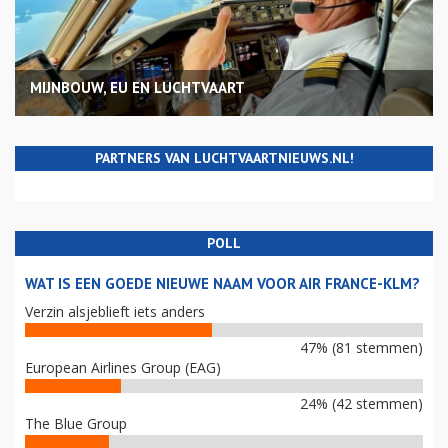
MIJNBOUW, EU EN LUCHTVAART
PARTNERS VAN LUCHTVAARTNIEUWS.NL!
POLL
WAT IS EEN GOEDE NIEUWE NAAM VOOR AIR FRANCE-KLM?
Verzin alsjeblieft iets anders
47% (81 stemmen)
European Airlines Group (EAG)
24% (42 stemmen)
The Blue Group