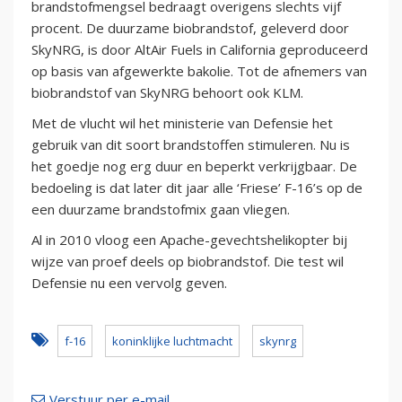
brandstofmengsel bedraagt overigens slechts vijf
procent. De duurzame biobrandstof, geleverd door
SkyNRG, is door AltAir Fuels in California geproduceerd
op basis van afgewerkte bakolie. Tot de afnemers van
biobrandstof van SkyNRG behoort ook KLM.
Met de vlucht wil het ministerie van Defensie het
gebruik van dit soort brandstoffen stimuleren. Nu is
het goedje nog erg duur en beperkt verkrijgbaar. De
bedoeling is dat later dit jaar alle ‘Friese’ F-16’s op de
een duurzame brandstofmix gaan vliegen.
Al in 2010 vloog een Apache-gevechtshelikopter bij
wijze van proef deels op biobrandstof. Die test wil
Defensie nu een vervolg geven.
f-16
koninklijke luchtmacht
skynrg
Verstuur per e-mail