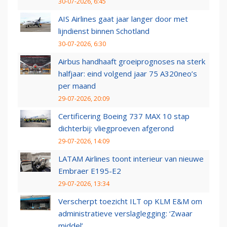
30-07-2026, 6:45
AIS Airlines gaat jaar langer door met
lijndienst binnen Schotland
30-07-2026, 6:30
Airbus handhaaft groeiprognoses na sterk
halfjaar: eind volgend jaar 75 A320neo’s
per maand
29-07-2026, 20:09
Certificering Boeing 737 MAX 10 stap
dichterbij: vliegproeven afgerond
29-07-2026, 14:09
LATAM Airlines toont interieur van nieuwe
Embraer E195-E2
29-07-2026, 13:34
Verscherpt toezicht ILT op KLM E&M om
administratieve verslaglegging: ‘Zwaar
middel’