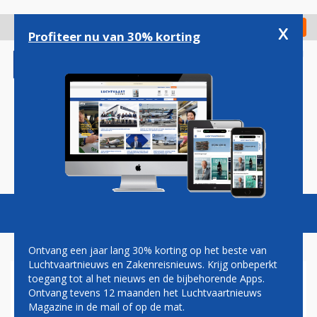
Overslaan
en
x
Digitaal Magazine
Registreer
Check in
naar
Profiteer nu van 30% korting
de
inhoud
gaan
Magazine
Podcasts
Vacatures
Toggl
naviga
Ontvang een jaar lang 30% korting op het beste van
Luchtvaartnieuws en Zakenreisnieuws. Krijg onbeperkt
toegang tot al het nieuws en de bijbehorende Apps.
NEDERLANDSE F-16 VLIEGT
Ontvang tevens 12 maanden het Luchtvaartnieuws
OP BIOBRANDSTOF
Magazine in de mail of op de mat.