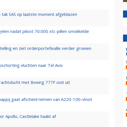
 tak SAS op laatste moment afgeblazen
elen nadat piloot 70.000 xtc-pillen smokkelde
elling en ziet orderportefeuille verder groeien
chorting vluchten naar Tel Aviv
vrachtvlucht met Boeing 777F ooit uit
happij gaat afscheid nemen van A220-100-vloot
 Apollo, Castlelake haakt af