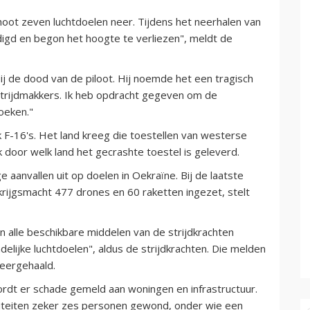
hoot zeven luchtdoelen neer. Tijdens het neerhalen van
adigd en begon het hoogte te verliezen", meldt de
ij de dood van de piloot. Hij noemde het een tragisch
n strijdmakkers. Ik heb opdracht gegeven om de
oeken."
k F-16's. Het land kreeg die toestellen van westerse
 door welk land het gecrashte toestel is geleverd.
 aanvallen uit op doelen in Oekraïne. Bij de laatste
 krijgsmacht 477 drones en 60 raketten ingezet, stelt
n alle beschikbare middelen van de strijdkrachten
elijke luchtdoelen", aldus de strijdkrachten. Die melden
neergehaald.
rdt er schade gemeld aan woningen en infrastructuur.
riteiten zeker zes personen gewond, onder wie een