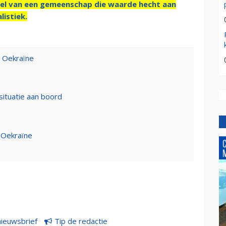
el van een gemeenschap die waarde hecht aan
listiek.
 Oekraïne
situatie aan boord
n Oekraïne
nieuwsbrief
Tip de redactie