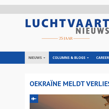
Overslaan
en
naar
de
inhoud
gaan
NIEUWS
COLUMNS & BLOGS
CAREER
OEKRAÏNE MELDT VERLIE