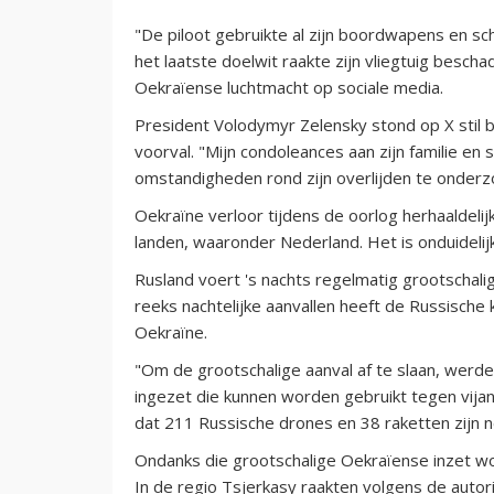
"De piloot gebruikte al zijn boordwapens en sc
het laatste doelwit raakte zijn vliegtuig besch
Oekraïense luchtmacht op sociale media.
President Volodymyr Zelensky stond op X stil b
voorval. "Mijn condoleances aan zijn familie e
omstandigheden rond zijn overlijden te onderz
Oekraïne verloor tijdens de oorlog herhaaldelij
landen, waaronder Nederland. Het is onduidelijk
Rusland voert 's nachts regelmatig grootschalige
reeks nachtelijke aanvallen heeft de Russische
Oekraïne.
"Om de grootschalige aanval af te slaan, werde
ingezet die kunnen worden gebruikt tegen vijand
dat 211 Russische drones en 38 raketten zijn 
Ondanks die grootschalige Oekraïense inzet wo
In de regio Tsjerkasy raakten volgens de auto