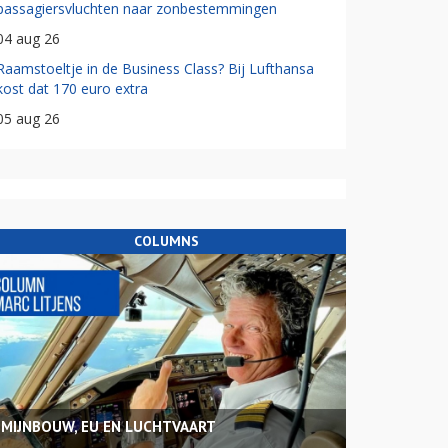
passagiersvluchten naar zonbestemmingen
04 aug 26
Raamstoeltje in de Business Class? Bij Lufthansa
kost dat 170 euro extra
05 aug 26
COLUMNS
MIJNBOUW, EU EN LUCHTVAART