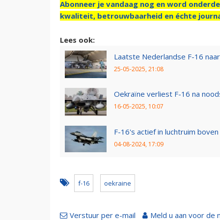
Abonneer je vandaag nog en word onderde
kwaliteit, betrouwbaarheid en échte journa
Lees ook:
Laatste Nederlandse F-16 naar
25-05-2025, 21:08
Oekraïne verliest F-16 na nood
16-05-2025, 10:07
F-16's actief in luchtruim bove
04-08-2024, 17:09
f-16
oekraine
Verstuur per e-mail
Meld u aan voor de 