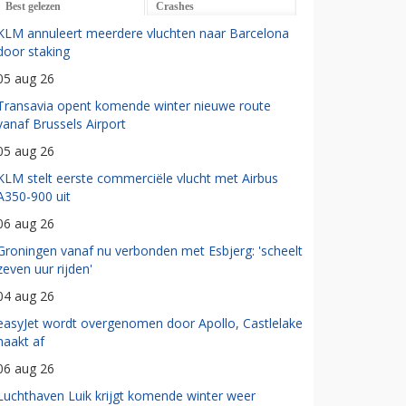
Best gelezen
Crashes
KLM annuleert meerdere vluchten naar Barcelona
door staking
05 aug 26
Transavia opent komende winter nieuwe route
vanaf Brussels Airport
05 aug 26
KLM stelt eerste commerciële vlucht met Airbus
A350-900 uit
06 aug 26
Groningen vanaf nu verbonden met Esbjerg: 'scheelt
zeven uur rijden'
04 aug 26
easyJet wordt overgenomen door Apollo, Castlelake
haakt af
06 aug 26
Luchthaven Luik krijgt komende winter weer