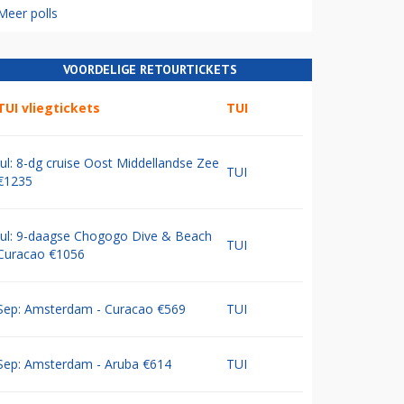
Meer polls
VOORDELIGE RETOURTICKETS
TUI vliegtickets
TUI
Jul: 8-dg cruise Oost Middellandse Zee
TUI
€1235
Jul: 9-daagse Chogogo Dive & Beach
TUI
Curacao €1056
Sep: Amsterdam - Curacao €569
TUI
Sep: Amsterdam - Aruba €614
TUI