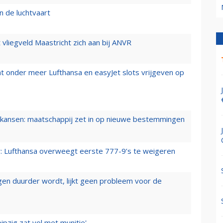
n de luchtvaart
t vliegveld Maastricht zich aan bij ANVR
t onder meer Lufthansa en easyJet slots vrijgeven op
ansen: maatschappij zet in op nieuwe bestemmingen
er: Lufthansa overweegt eerste 777-9’s te weigeren
iegen duurder wordt, lijkt geen probleem voor de
ipzig zat vol met munitie'