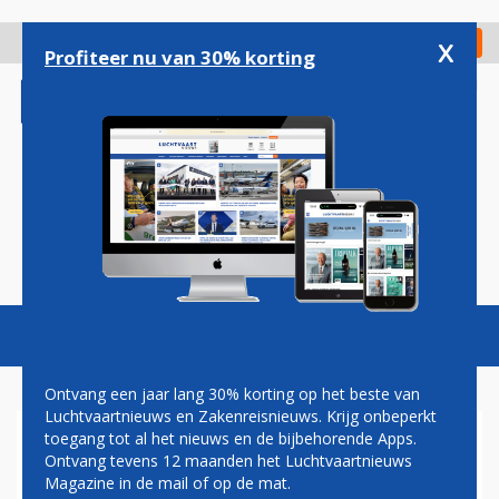
Overslaan
en
x
Digitaal Magazine
Registreer
Check in
naar
Profiteer nu van 30% korting
de
inhoud
gaan
Magazine
Podcasts
Vacatures
Toggl
naviga
Ontvang een jaar lang 30% korting op het beste van
Luchtvaartnieuws en Zakenreisnieuws. Krijg onbeperkt
toegang tot al het nieuws en de bijbehorende Apps.
OEKRAÏNE MELDT VERLIES F-
Ontvang tevens 12 maanden het Luchtvaartnieuws
16, PILOOT OMGEKOMEN
Magazine in de mail of op de mat.