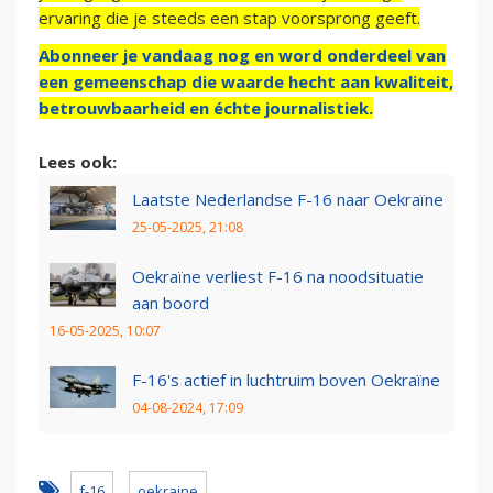
ervaring die je steeds een stap voorsprong geeft.
Abonneer je vandaag nog en word onderdeel van
een gemeenschap die waarde hecht aan kwaliteit,
betrouwbaarheid en échte journalistiek.
Lees ook:
Laatste Nederlandse F-16 naar Oekraïne
25-05-2025, 21:08
Oekraïne verliest F-16 na noodsituatie
aan boord
16-05-2025, 10:07
F-16's actief in luchtruim boven Oekraïne
04-08-2024, 17:09
f-16
oekraine