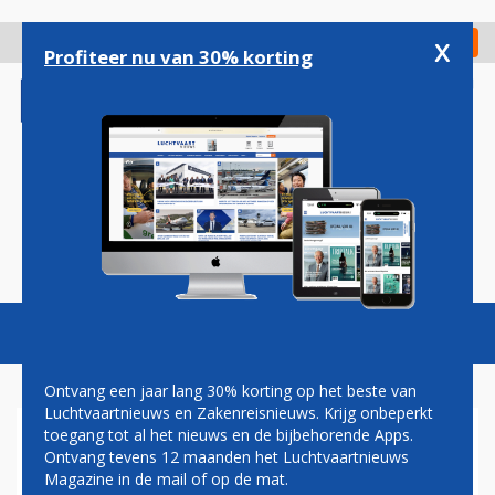
Overslaan
en
x
Digitaal Magazine
Registreer
Check in
naar
Profiteer nu van 30% korting
de
inhoud
gaan
Magazine
Podcasts
Vacatures
Toggl
naviga
Ontvang een jaar lang 30% korting op het beste van
Luchtvaartnieuws en Zakenreisnieuws. Krijg onbeperkt
toegang tot al het nieuws en de bijbehorende Apps.
AVIAPARTNER
Ontvang tevens 12 maanden het Luchtvaartnieuws
Magazine in de mail of op de mat.