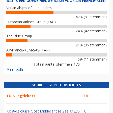
WAT IS EEN GOEDE NIEUWE NAAM VOOR AIR FRANCE-KLM?
Verzin alsjeblieft iets anders
47% (81 stemmen)
European Airlines Group (EAG)
24% (42 stemmen)
The Blue Group
21% (36 stemmen)
Air-France-KLM-SAS(-TAP)
6% (11 stemmen)
Totaal aantal stemmen: 170
Meer polls
VOORDELIGE RETOURTICKETS
TUI vliegtickets
TUI
Jul: 8-dg cruise Oost Middellandse Zee €1235
TUI